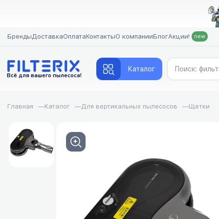
Бренды
Доставка
Оплата
Контакты
О компании
Блог
Акции!
new
Каталог
Всё для вашего пылесоса!
Главная
—
Каталог
—
Для вертикальных пылесосов
—
Щетки
FILTERIX — За