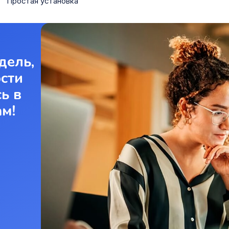
Простая установка
дель,
ости
ь в
ам!