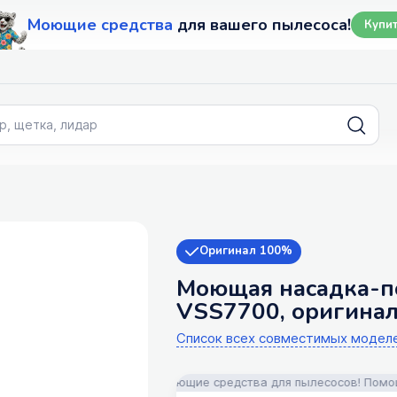
Моющие средства
для вашего пылесоса!
Купи
Оригинал 100%
Моющая насадка-п
VSS7700, оригина
Список всех совместимых модел
пчасти, аксессуары и моющие средства для пылесосов! Помощь в п