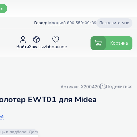
ть
Позвоните мне
Город:
Москва
8 800 550-09-39
Корзина
Войти
Заказы
Избранное
Поделиться
Артикул: X200420
олотер EWT01 для Midea
л
ей
одборе! Доставка!
FILTERIX — Запчасти, аксессуары и моющие сред