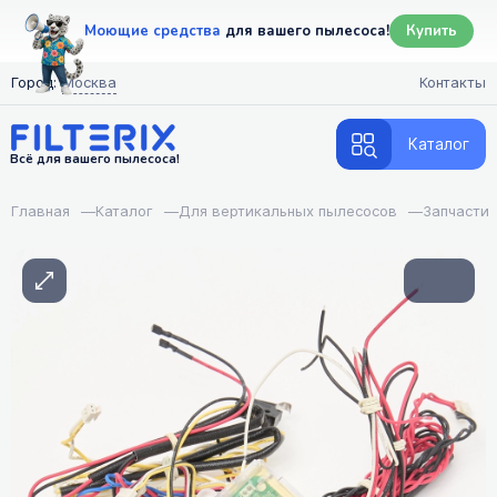
Моющие средства
для вашего пылесоса!
Купить
Город:
Москва
Контакты
Каталог
Всё для вашего пылесоса!
Главная
—
Каталог
—
Для вертикальных пылесосов
—
Запчасти