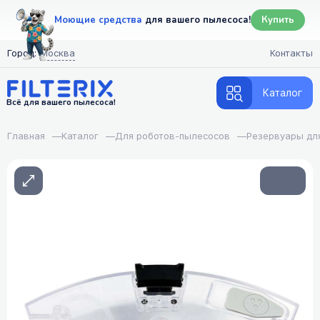
Моющие средства
для вашего пылесоса!
Купить
Город:
Москва
Контакты
Каталог
Всё для вашего пылесоса!
Главная
—
Каталог
—
Для роботов-пылесосов
—
Резервуары дл