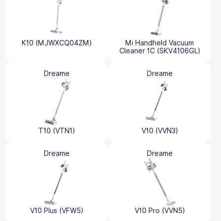
K10 (MJWXCQ04ZM)
Mi Handheld Vacuum
Cleaner 1C (SKV4106GL)
Dreame
Dreame
T10 (VTN1)
V10 (VVN3)
Dreame
Dreame
V10 Plus (VFW5)
V10 Pro (VVN5)