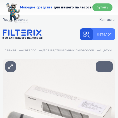
Моющие средства
для вашего пылесоса!
Купить
Город:
Москва
Контакты
Каталог
Всё для вашего пылесоса!
Главная
—
Каталог
—
Для вертикальных пылесосов
—
Щетки