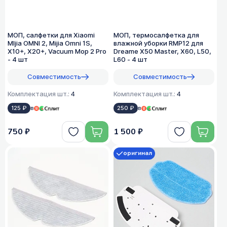
МОП, салфетки для Xiaomi
МОП, термосалфетка для
MIjia OMNI 2, Mijia Omni 1S,
влажной уборки RMP12 для
X10+, X20+, Vacuum Mop 2 Pro
Dreame X50 Master, X60, L50,
- 4 шт
L60 - 4 шт
Совместимость
Совместимость
Комплектация шт.:
4
Комплектация шт.:
4
125 ₽
в
250 ₽
в
750 ₽
1 500 ₽
оригинал