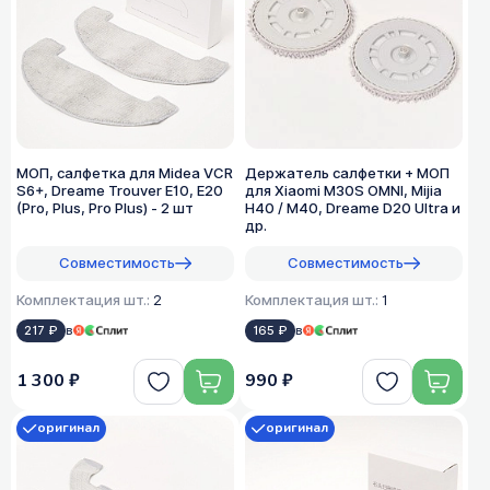
МОП, салфетка для Midea VCR
Держатель салфетки + МОП
S6+, Dreame Trouver E10, E20
для Xiaomi M30S OMNI, Mijia
(Pro, Plus, Pro Plus) - 2 шт
H40 / M40, Dreame D20 Ultra и
др.
Совместимость
Совместимость
Комплектация шт.:
2
Комплектация шт.:
1
217 ₽
в
165 ₽
в
1 300 ₽
990 ₽
оригинал
оригинал