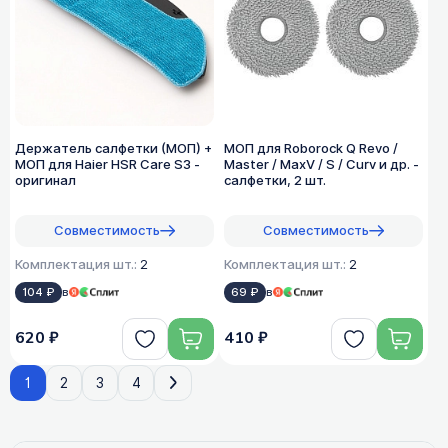
Держатель салфетки (МОП) +
МОП для Roborock Q Revo /
МОП для Haier HSR Care S3 -
Master / MaxV / S / Curv и др. -
оригинал
салфетки, 2 шт.
Совместимость
Совместимость
Комплектация шт.:
2
Комплектация шт.:
2
104 ₽
в
69 ₽
в
620 ₽
410 ₽
1
2
3
4