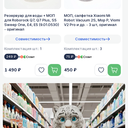
Резервуар для воды + МОП
МОП, салфетка Xiaomi Mi
для Roborock Q7, Q7 Plus, S5
Robot Vacuum 2S, Mop P, Viomi
Sweep One, E4, E5 (9.01.0530)
V2 Pro и др. - 3 шт, оригинал
- оригинал
Совместимость
Совместимость
Комплектация шт.:
1
Комплектация шт.:
3
249 ₽
в
75 ₽
в
1 490 ₽
450 ₽