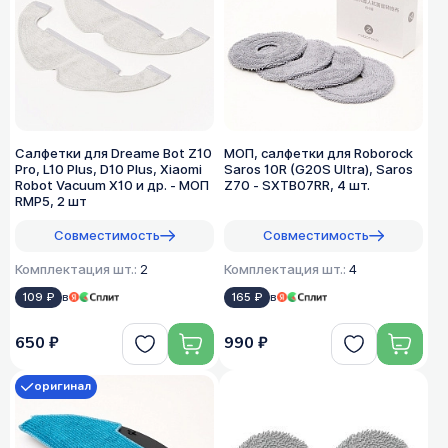
Салфетки для Dreame Bot Z10
МОП, салфетки для Roborock
Pro, L10 Plus, D10 Plus, Xiaomi
Saros 10R (G20S Ultra), Saros
Robot Vacuum X10 и др. - МОП
Z70 - SXTB07RR, 4 шт.
RMP5, 2 шт
Совместимость
Совместимость
Комплектация шт.:
2
Комплектация шт.:
4
109 ₽
в
165 ₽
в
650 ₽
990 ₽
оригинал