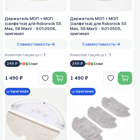
Держатель МОП + МОП
Держатель МОП + МОП
(салфетка) для Roborock S5
(салфетка) для Roborock S5
Max, S6 MaxV - 9.01.0506,
Max, S6 MaxV - 9.01.0505,
оригинал
оригинал
Совместимость
Совместимость
Комплектация шт.:
1
Комплектация шт.:
1
249 ₽
в
249 ₽
в
1 490 ₽
1 490 ₽
оригинал
оригинал