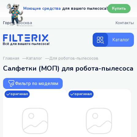
Моющие средства
для вашего пылесоса!
Купить
Город:
Москва
Контакты
Каталог
Всё для вашего пылесоса!
Главная
—
Каталог
—
Для роботов-пылесосов
Салфетки (МОП) для робота-пылесоса
Фильтр по моделям
оригинал
оригинал