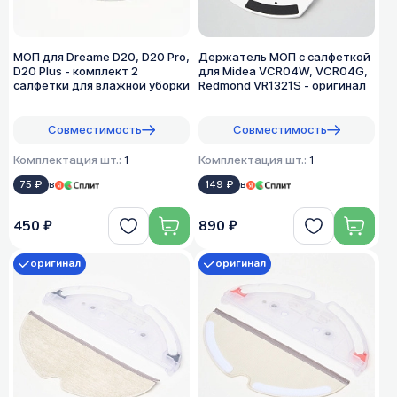
МОП для Dreame D20, D20 Pro,
Держатель МОП с салфеткой
D20 Plus - комплект 2
для Midea VCR04W, VCR04G,
салфетки для влажной уборки
Redmond VR1321S - оригинал
Совместимость
Совместимость
Комплектация шт.:
1
Комплектация шт.:
1
75 ₽
в
149 ₽
в
450 ₽
890 ₽
оригинал
оригинал