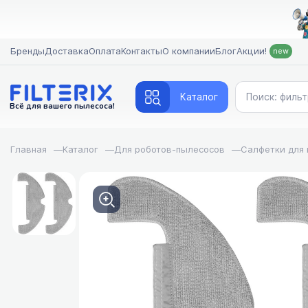
Бренды
Доставка
Оплата
Контакты
О компании
Блог
Акции!
new
Каталог
Всё для вашего пылесоса!
Главная
—
Каталог
—
Для роботов-пылесосов
—
Салфетки для