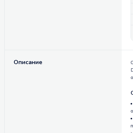
Описание
О
D
о
о
п