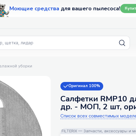
Моющие средства
для вашего пылесоса!
Купи
 влажной уборки
Оригинал 100%
Салфетки RMP10 для
др. - МОП, 2 шт, о
Список всех совместимых модел
FILTERIX — Запчасти, аксессуары и моющие