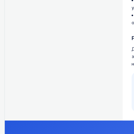
у
о
Д
з
н