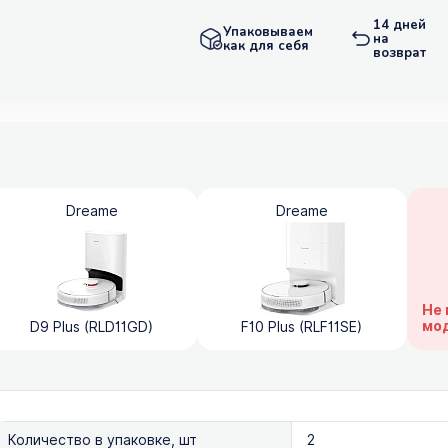
14 дней
Упаковываем
на
как для себя
возврат
Dreame
Dreame
Не 
мо
D9 Plus (RLD11GD)
F10 Plus (RLF11SE)
Количество в упаковке, шт
2