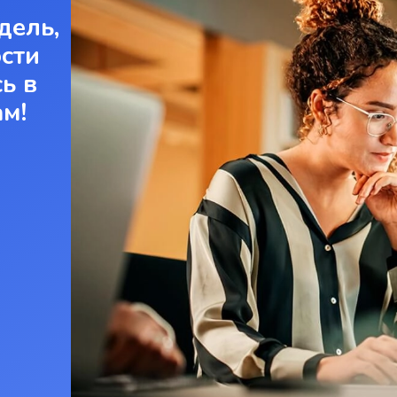
дель,
ости
ь в
ам!