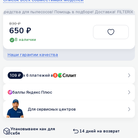
едства для пылесосов! Помощь в подборе! Доставка!
FILTERIX — З
830 ₽
650 ₽
В наличии
Наши гарантии качества
109 ₽
x 6 платежей в
баллы Яндекс Плюс
Для сервисных центров
Упаковываем как для
14 дней на возврат
себя