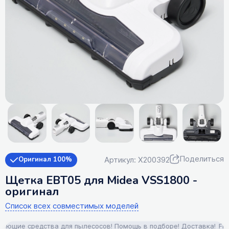
Поделиться
Артикул: X200392
Оригинал 100%
Щетка EBT05 для Midea VSS1800 -
оригинал
Список всех совместимых моделей
ющие средства для пылесосов! Помощь в подборе! Доставка!
FILTER