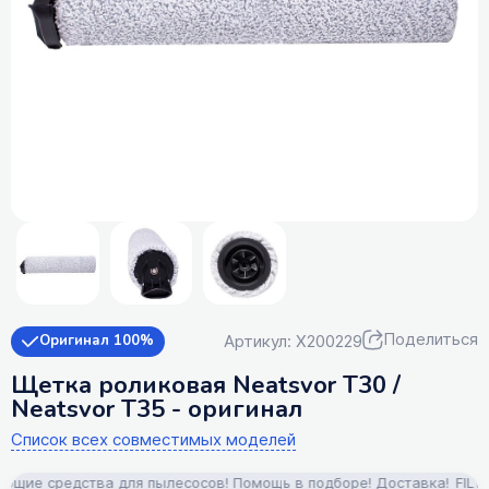
Поделиться
Артикул: X200229
Оригинал 100%
Щетка роликовая Neatsvor T30 /
Neatsvor T35 - оригинал
Список всех совместимых моделей
ие средства для пылесосов! Помощь в подборе! Доставка!
FILTERI