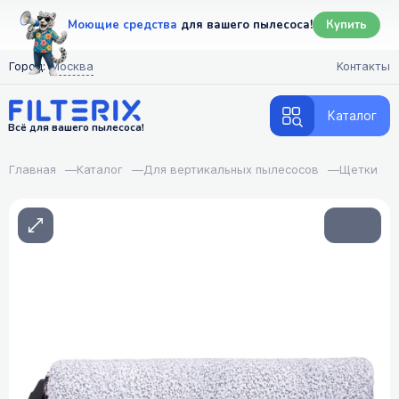
Моющие средства
для вашего пылесоса!
Купить
Город:
Москва
Контакты
Каталог
Всё для вашего пылесоса!
Главная
—
Каталог
—
Для вертикальных пылесосов
—
Щетки