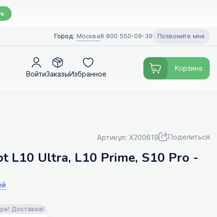
ть
Позвоните мне
Город:
Москва
8 800 550-09-39
Корзина
Войти
Заказы
Избранное
Поделиться
Артикул: X200619
 L10 Ultra, L10 Prime, S10 Pro -
ей
тавка!
FILTERIX — Запчасти, аксессуары и моющие средства для п