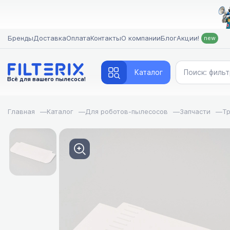
Бренды
Доставка
Оплата
Контакты
О компании
Блог
Акции!
new
Каталог
Всё для вашего пылесоса!
Главная
—
Каталог
—
Для роботов-пылесосов
—
Запчасти
—
Тр
FILTERIX — Запчасти, акс