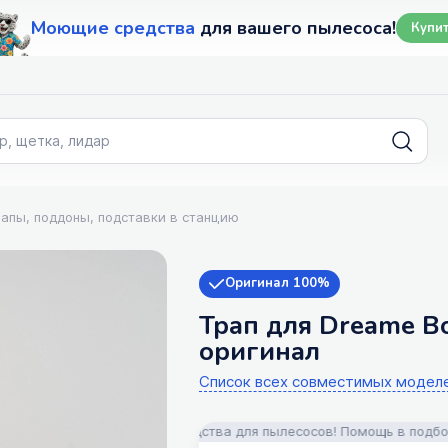
Моющие средства
для вашего пылесоса!
Купи
апы, поддоны, подставки в станцию
Оригинал 100%
Трап для Dreame Bot
оригинал
Список всех совместимых модел
ессуары и моющие средства для пылесосов! Помощь в подборе! Дос