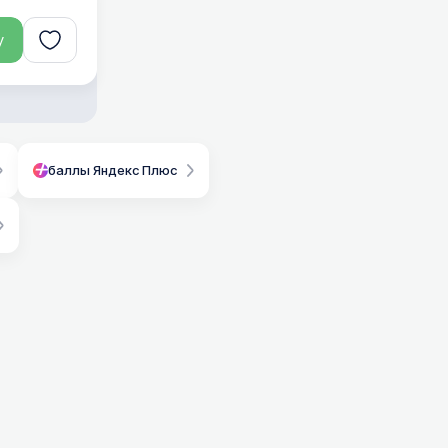
у
баллы Яндекс Плюс