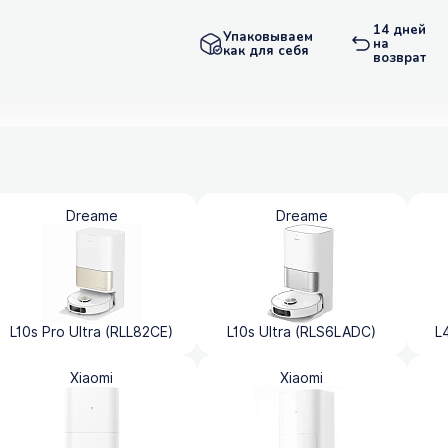
14 дней
Упаковываем
на
как для себя
возврат
Dreame
Dreame
L10s Pro Ultra (RLL82CE)
L10s Ultra (RLS6LADC)
L
Xiaomi
Xiaomi