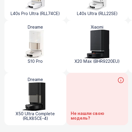
L40s Pro Ultra (RLL74CE)
L40s Ultra (RLL22SE)
Dreame
Xiaomi
S10 Pro
X20 Max (BHR9220EU)
Dreame
Не нашли свою
X50 Ultra Complete
модель?
(RLX85CE-4)