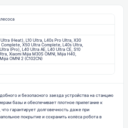
ылесоса
ltra (Heat), L10 Ultra, L40s Pro Ultra, X30
ra Complete, X50 Ultra Complete, L40s Ultra,
Ultra (Pro), L40 Ultra AE, L40 Ultra CE, S10
Ultra, Xiaomi Mijia M30S OMNI, Mijia H40,
 Mijia OMNI 2 (C102CN)
удобного и безопасного заезда устройства на станцию
ерам базы и обеспечивает плотное прилегание к
е, что гарантирует долговечность даже при
апольное покрытие и сохранить колёса робота в