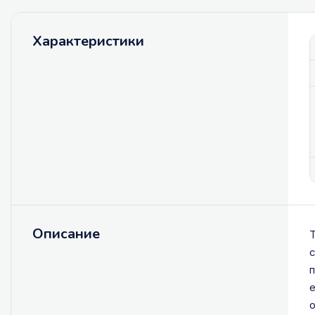
Характеристики
Описание
Т
с
п
е
о