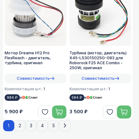
Мотор Dreame H12 Pro
Турбина (мотор, двигатель)
FlexReach - двигатель,
X45-LS3015025G-083 для
турбина, оригинал
Roborock F25 ACE Combo -
250W, оригинал
Совместимость
Совместимость
Комплектация шт.:
1
Комплектация шт.:
1
984 ₽
в
584 ₽
в
5 900 ₽
3 500 ₽
1
2
3
4
5