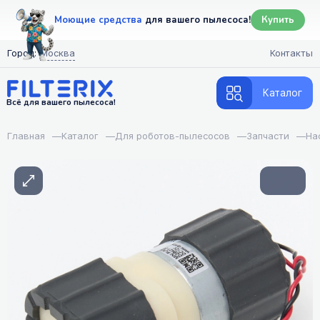
Моющие средства
для вашего пылесоса!
Купить
Город:
Москва
Контакты
Каталог
Всё для вашего пылесоса!
Главная
—
Каталог
—
Для роботов-пылесосов
—
Запчасти
—
На