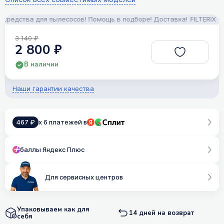
едства для пылесосов! Помощь в подборе! Доставка!
FILTERIX — З
3 140 ₽
2 800 ₽
В наличии
Наши гарантии качества
467 ₽
x 6 платежей в
баллы Яндекс Плюс
Для сервисных центров
Упаковываем как для
14 дней на возврат
себя