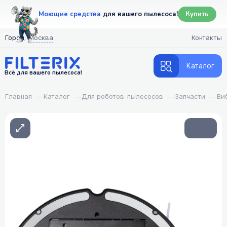
Моющие средства
для вашего пылесоса!
Купить
Город:
Москва
Контакты
Каталог
Всё для вашего пылесоса!
Главная
—
Каталог
—
Для роботов-пылесосов
—
Запчасти
—
Ви