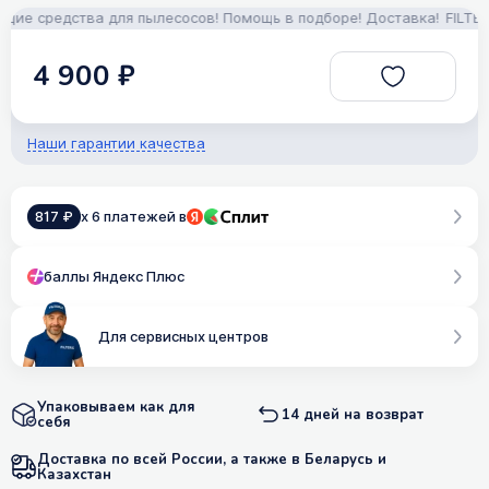
е средства для пылесосов! Помощь в подборе! Доставка!
FILTERIX
4 900 ₽
Наши гарантии качества
817 ₽
x 6 платежей в
баллы Яндекс Плюс
Для сервисных центров
Упаковываем как для
14 дней на возврат
себя
Доставка по всей России, а также в Беларусь и
Казахстан