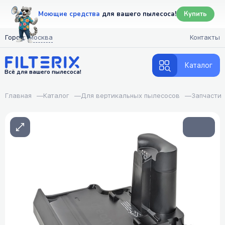
Моющие средства
для вашего пылесоса!
Купить
Город:
Москва
Контакты
Каталог
Всё для вашего пылесоса!
Главная
—
Каталог
—
Для вертикальных пылесосов
—
Запчасти