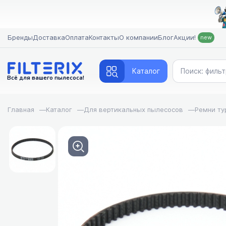
Бренды
Доставка
Оплата
Контакты
О компании
Блог
Акции!
new
Каталог
Всё для вашего пылесоса!
Главная
—
Каталог
—
Для вертикальных пылесосов
—
Ремни ту