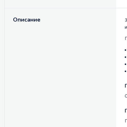
Описание
З
и
С
П