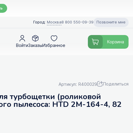
ть
Позвоните мне
Город:
Москва
8 800 550-09-39
Корзина
Войти
Заказы
Избранное
Поделиться
Артикул: R400029
ля турбощетки (роликовой
ого пылесоса: HTD 2M-164-4, 82