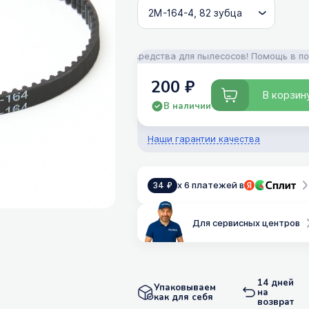
ти, аксессуары и моющие средства для пылесосов! Помощь в подбор
200 ₽
В корзин
В наличии
Наши гарантии качества
x 6 платежей в
34 ₽
Для сервисных центров
14 дней
Упаковываем
на
как для себя
возврат