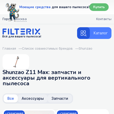
Моющие средства
для вашего пылесоса!
Купить
Город:
Москва
Контакты
Каталог
Всё для вашего пылесоса!
Главная
—
Список совместимых брендов
—
Shunzao
Shunzao Z11 Max: запчасти и
аксессуары для вертикального
пылесоса
Все
Аксессуары
Запчасти
оригинал
оригинал