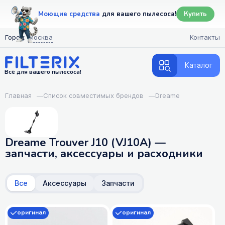
Моющие средства
для вашего пылесоса!
Купить
Город:
Москва
Контакты
Каталог
Всё для вашего пылесоса!
Главная
—
Список совместимых брендов
—
Dreame
Dreame Trouver J10 (VJ10A) —
запчасти, аксессуары и расходники
Все
Аксессуары
Запчасти
оригинал
оригинал