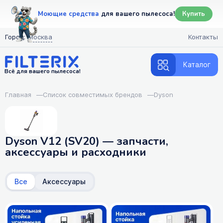
Моющие средства
для вашего пылесоса!
Купить
Город:
Москва
Контакты
Каталог
Всё для вашего пылесоса!
Главная
—
Список совместимых брендов
—
Dyson
Dyson V12 (SV20) — запчасти,
аксессуары и расходники
Все
Аксессуары