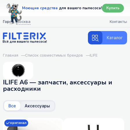
Моющие средства
для вашего пылесоса!
Купить
Город:
Москва
Контакты
Каталог
Всё для вашего пылесоса!
Главная
—
Список совместимых брендов
—
ILIFE
ILIFE A6 — запчасти, аксессуары и
расходники
Все
Аксессуары
оригинал