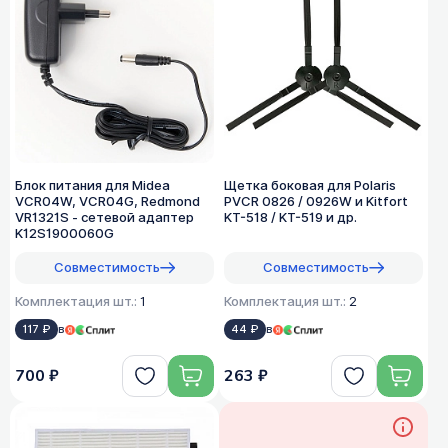
Блок питания для Midea
Щетка боковая для Polaris
VCR04W, VCR04G, Redmond
PVCR 0826 / 0926W и Kitfort
VR1321S - сетевой адаптер
KT-518 / KT-519 и др.
K12S1900060G
Совместимость
Совместимость
Комплектация шт.:
1
Комплектация шт.:
2
117 ₽
в
44 ₽
в
700 ₽
263 ₽