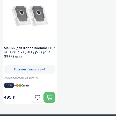
Мешки для Irobot Roomba i3+ /
i4+ / i6+ / i7+ / i8+ / j5+ / j7+ /
S9+ (2 шт.)
Совместимость
Комплектация шт.:
2
83 ₽
в
495 ₽