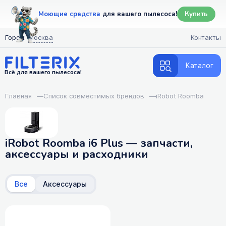
Моющие средства
для вашего пылесоса!
Купить
Город:
Москва
Контакты
Каталог
Всё для вашего пылесоса!
Главная
—
Список совместимых брендов
—
iRobot Roomba
iRobot Roomba i6 Plus — запчасти,
аксессуары и расходники
Все
Аксессуары