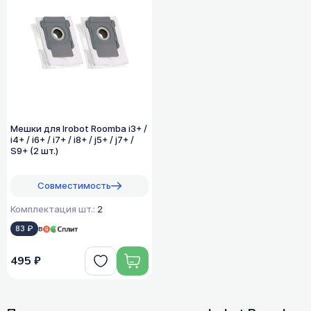
Мешки для Irobot Roomba i3+ /
i4+ / i6+ / i7+ / i8+ / j5+ / j7+ /
S9+ (2 шт.)
Совместимость
Комплектация шт.:
2
83 ₽
в
495 ₽