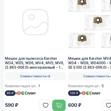
Мешок для пылесоса Karcher
Мешки для Karcher MV4
WD4, WD5, WD6, MV4, MV5, MV6,
WD4 - WD6, WD4000 - 
(2.863-006.0) многоразовый - 1
SE 5.100 (2.863-006.0) - 
шт
Совместимость
Совместимость
Комплектация шт.:
1
Комплектация шт.:
5
в
в
99 ₽
100 ₽
590 ₽
600 ₽