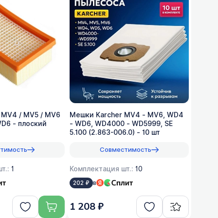
 MV4 / MV5 / MV6
Мешки Karcher MV4 - MV6, WD4
WD6 - плоский
- WD6, WD4000 - WD5999, SE
5.100 (2.863-006.0) - 10 шт
тимость
Совместимость
т.:
1
Комплектация шт.:
10
в
202 ₽
1 208 ₽