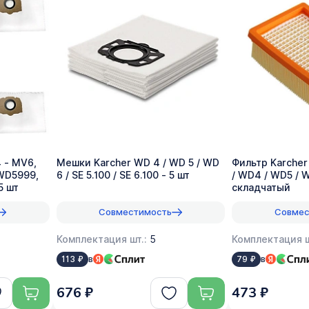
 - MV6,
Мешки Karcher WD 4 / WD 5 / WD
Фильтр Karcher
WD5999,
6 / SE 5.100 / SE 6.100 - 5 шт
/ WD4 / WD5 / 
5 шт
складчатый
Совместимость
Совмес
Комплектация шт.:
5
Комплектация ш
в
в
113 ₽
79 ₽
676 ₽
473 ₽