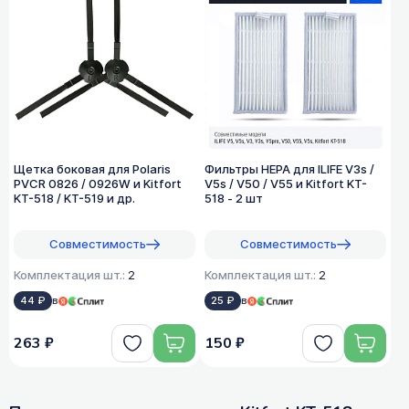
Щетка боковая для Polaris
Фильтры HEPA для ILIFE V3s /
PVCR 0826 / 0926W и Kitfort
V5s / V50 / V55 и Kitfort KT-
KT-518 / KT-519 и др.
518 - 2 шт
Совместимость
Совместимость
Комплектация шт.:
2
Комплектация шт.:
2
44 ₽
в
25 ₽
в
263 ₽
150 ₽