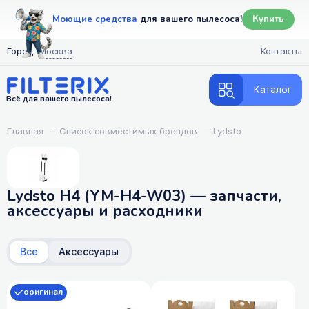
Моющие средства
для вашего пылесоса!
Купить
Город:
Москва
Контакты
Каталог
Всё для вашего пылесоса!
Главная
—
Список совместимых брендов
—
Lydsto
Lydsto H4 (YM-H4-W03) — запчасти,
аксессуары и расходники
Все
Аксессуары
оригинал