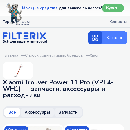
Моющие средства
для вашего пылесоса!
Купить
Город:
Москва
Контакты
Каталог
Всё для вашего пылесоса!
Главная
—
Список совместимых брендов
—
Xiaomi
Xiaomi Trouver Power 11 Pro (VPL4-
WH1) — запчасти, аксессуары и
расходники
Все
Аксессуары
Запчасти
оригинал
оригинал