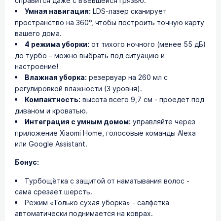
справится даже с въевшейся грязью.
Умная навигация:
LDS-лазер сканирует
пространство на 360°, чтобы построить точную карту
вашего дома.
4 режима уборки:
от тихого ночного (менее 55 дБ)
до турбо – можно выбрать под ситуацию и
настроение!
Влажная уборка:
резервуар на 260 мл с
регулировкой влажности (3 уровня).
Компактность:
высота всего 9,7 см - проедет под
диваном и кроватью.
Интеграция с умным домом:
управляйте через
приложение Xiaomi Home, голосовые команды Alexa
или Google Assistant.
Бонус:
Турбощётка с защитой от наматывания волос -
сама срезает шерсть.
Режим «Только сухая уборка» - салфетка
автоматически поднимается на коврах.