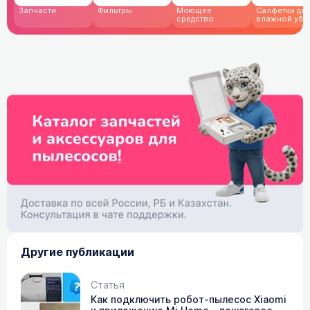
Запчасти
Фильтры
Моющее
Cалфетки дл
средство
влажной убо
Другие публикации
Статья
Как подключить робот-пылесос Xiaomi