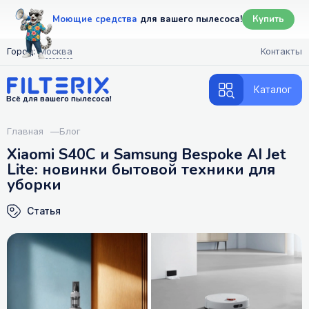
Моющие средства
для вашего пылесоса!
Купить
Город:
Москва
Контакты
Каталог
Всё для вашего пылесоса!
Главная
—
Блог
Xiaomi S40C и Samsung Bespoke AI Jet
Lite: новинки бытовой техники для
уборки
Статья