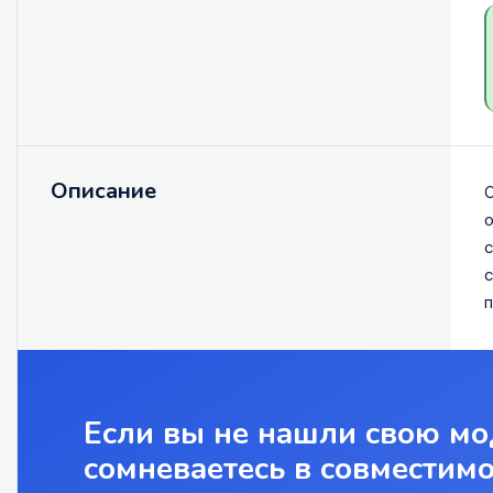
Описание
О
о
с
с
п
Если вы не нашли свою мо
сомневаетесь в совместим