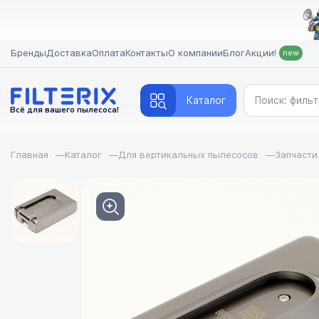
Бренды
Доставка
Оплата
Контакты
О компании
Блог
Акции!
new
Каталог
Всё для вашего пылесоса!
Главная
—
Каталог
—
Для вертикальных пылесосов
—
Запчасти
FILTERIX — Запчасти, 