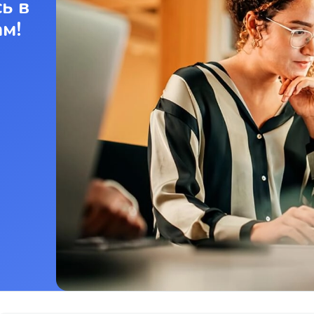
ь в
ам!