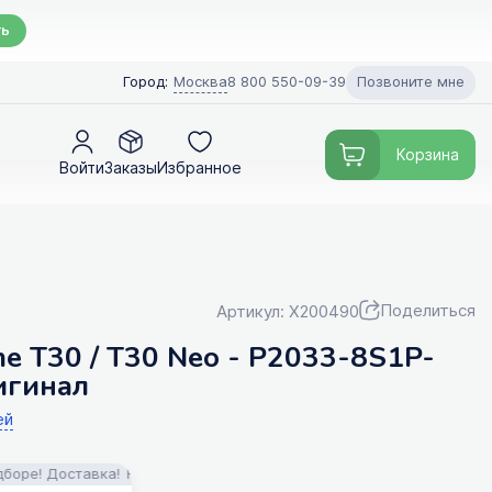
ть
Позвоните мне
Город:
Москва
8 800 550-09-39
Корзина
Войти
Заказы
Избранное
Поделиться
Артикул: X200490
e T30 / T30 Neo - P2033-8S1P-
игинал
ей
Доставка!
FILTERIX — Запчасти, аксессуары и моющие средства для