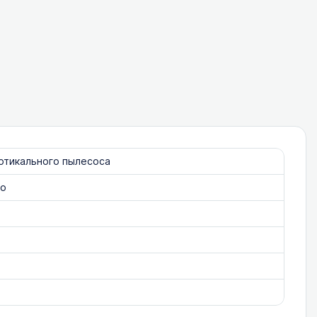
ертикального пылесоса
eo