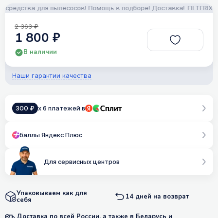
редства для пылесосов! Помощь в подборе! Доставка!
FILTERIX — 
2 363 ₽
1 800 ₽
В наличии
Наши гарантии качества
300 ₽
x 6 платежей в
баллы Яндекс Плюс
Для сервисных центров
Упаковываем как для
14 дней на возврат
себя
Доставка по всей России, а также в Беларусь и