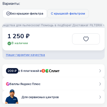
Варианты:
Без крышки-фильтра
С крышкой-фильтром
дства для пылесосов! Помощь в подборе! Доставка!
FILTERIX — За
1 250 ₽
В наличии
Наши гарантии качества
209 ₽
x 6 платежей в
баллы Яндекс Плюс
Для сервисных центров