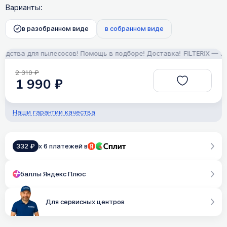
Варианты:
в разобранном виде
в собранном виде
ства для пылесосов! Помощь в подборе! Доставка!
FILTERIX — Запч
2 310 ₽
1 990 ₽
Наши гарантии качества
332 ₽
x 6 платежей в
баллы Яндекс Плюс
Для сервисных центров