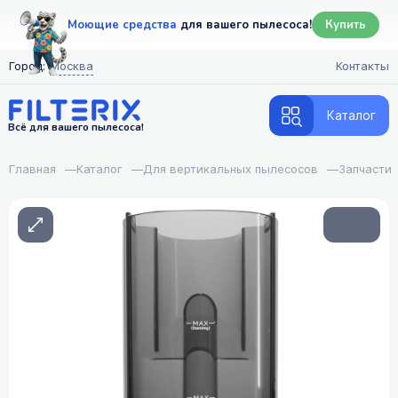
Моющие средства
для вашего пылесоса!
Купить
Город:
Москва
Контакты
Каталог
Всё для вашего пылесоса!
Главная
—
Каталог
—
Для вертикальных пылесосов
—
Запчасти