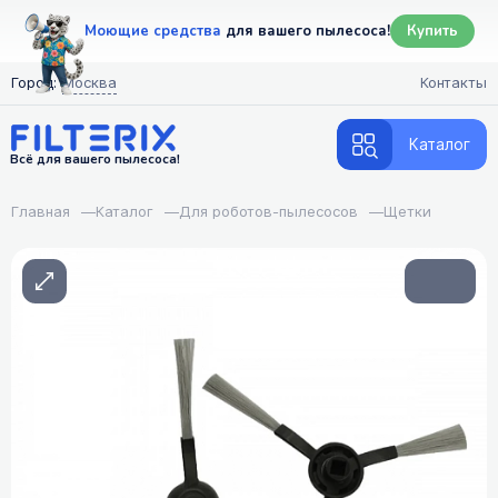
Моющие средства
для вашего пылесоса!
Купить
Город:
Москва
Контакты
Каталог
Всё для вашего пылесоса!
Главная
—
Каталог
—
Для роботов-пылесосов
—
Щетки