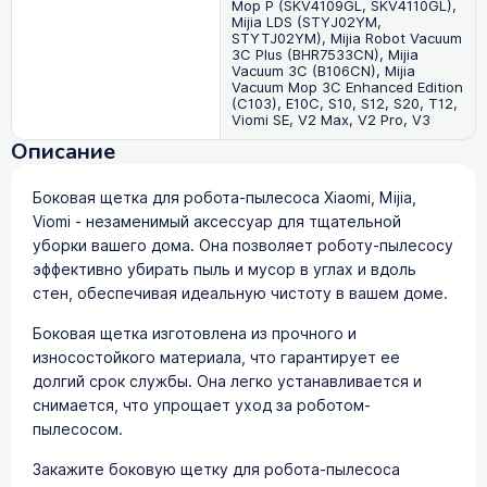
Mop P (SKV4109GL, SKV4110GL),
Mijia LDS (STYJ02YM,
STYTJ02YM), Mijia Robot Vacuum
3C Plus (BHR7533CN), Mijia
Vacuum 3C (B106CN), Mijia
Vacuum Mop 3C Enhanced Edition
(C103), E10C, S10, S12, S20, T12,
Viomi SE, V2 Max, V2 Pro, V3
Описание
Боковая щетка для робота-пылесоса Xiaomi, Mijia,
Viomi - незаменимый аксессуар для тщательной
уборки вашего дома. Она позволяет роботу-пылесосу
эффективно убирать пыль и мусор в углах и вдоль
стен, обеспечивая идеальную чистоту в вашем доме.
Боковая щетка изготовлена из прочного и
износостойкого материала, что гарантирует ее
долгий срок службы. Она легко устанавливается и
снимается, что упрощает уход за роботом-
пылесосом.
Закажите боковую щетку для робота-пылесоса