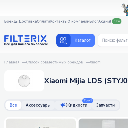
Бренды
Доставка
Оплата
Контакты
О компании
Блог
Акции!
new
Каталог
Всё для вашего пылесоса!
Главная
—
Список совместимых брендов
—
Xiaomi
Xiaomi Mijia LDS (STY
Топ-1
Все
Аксессуары
Жидкости
Запчасти