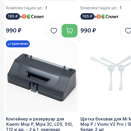
Комплектация шт.:
1
Комплектация шт.:
1
в
в
165 ₽
165 ₽
990 ₽
990 ₽
оригинал
Контейнер и резервуар для
Щетка боковая для Mi M
Xiaomi Mop P, Mijia 3C, LDS, S10,
Mop P / Viomi V2 Pro / S
T12 и др. - 2 в 1, оригинал
белая, 2 шт