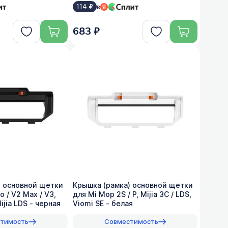
в
114 ₽
683 ₽
) основной щетки
Крышка (рамка) основной щетки
o / V2 Max / V3,
для Mi Mop 2S / P, Mijia 3C / LDS,
ijia LDS - черная
Viomi SE - белая
тимость
Совместимость