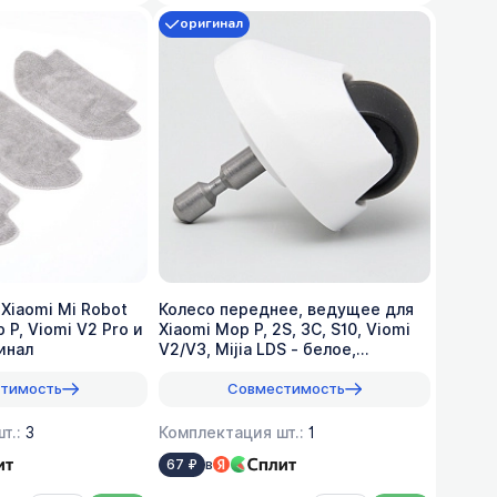
оригинал
Xiaomi Mi Robot
Колесо переднее, ведущее для
 P, Viomi V2 Pro и
Xiaomi Mop P, 2S, 3C, S10, Viomi
гинал
V2/V3, Mijia LDS - белое,
оригинал
тимость
Совместимость
т.:
3
Комплектация шт.:
1
в
67 ₽