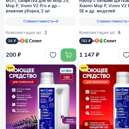
МОП, салфетка для Mi Mop 2S,
Набор с белыми щётка
Mop P, Viomi V2 Pro и др.-
Xiaomi Mop P, Viomi V2 
влажная уборка, 2 шт
SE и др. моделей
Совместимость
Совместимость
Комплектация шт.:
2
Комплектация шт.:
8
в
в
34 ₽
192 ₽
200 ₽
1 147 ₽
хит
хит