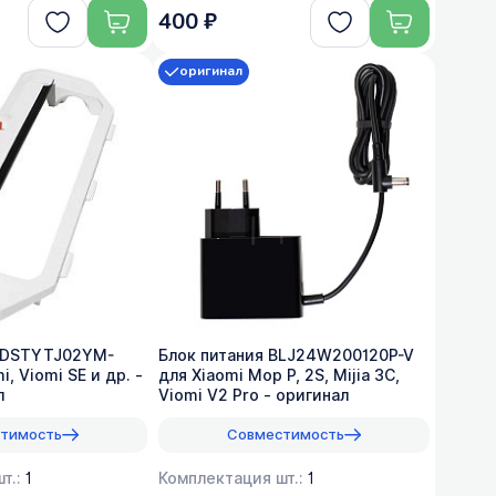
400 ₽
оригинал
 DSTYTJ02YM-
Блок питания BLJ24W200120P-V
i, Viomi SE и др. -
для Xiaomi Mop P, 2S, Mijia 3C,
л
Viomi V2 Pro - оригинал
тимость
Совместимость
т.:
1
Комплектация шт.:
1