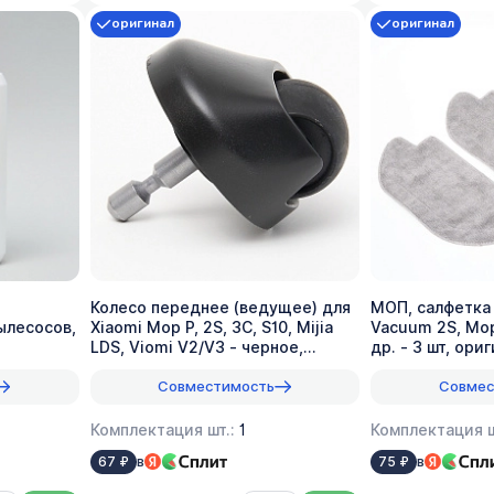
оригинал
оригинал
Колесо переднее (ведущее) для
МОП, салфетка 
ылесосов,
Xiaomi Mop P, 2S, 3C, S10, Mijia
Vacuum 2S, Mop
LDS, Viomi V2/V3 - черное,
др. - 3 шт, ори
оригинал
Совместимость
Совмес
Комплектация шт.:
1
Комплектация ш
в
в
67 ₽
75 ₽