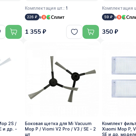
Комплектация шт.:
1
Комплектация ш
в
в
226 ₽
59 ₽
1 355 ₽
350 ₽
op 2S /
Боковая щетка для Mi Vacuum
Комплект фильт
E и др. -
Mop P / Viomi V2 Pro / V3 / SE - 2
Xiaomi Mop P, V
шт
SE и др. модел