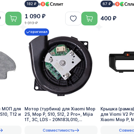
в
в
182 ₽
67 ₽
1 090 ₽
400 ₽
1 313 ₽
оригинал
й МОП для
Мотор (турбина) для Xiaomi Mop
Крышка (рамка
S10, T12 и
2S, Mop P, S10, S12, 2 Pro+, Mijia
для Viomi V2 Pr
1T, 3C, LDS - 20N183L010,
Xiaomi Mop P, M
оригинал
Совместимость
Совмес