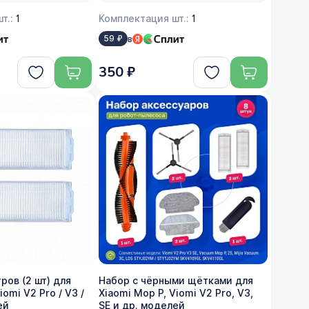
т.:
1
Комплектация шт.:
1
в
59 ₽
350 ₽
ров (2 шт) для
Набор с чёрными щётками для
iomi V2 Pro / V3 /
Xiaomi Mop P, Viomi V2 Pro, V3,
ей
SE и др. моделей