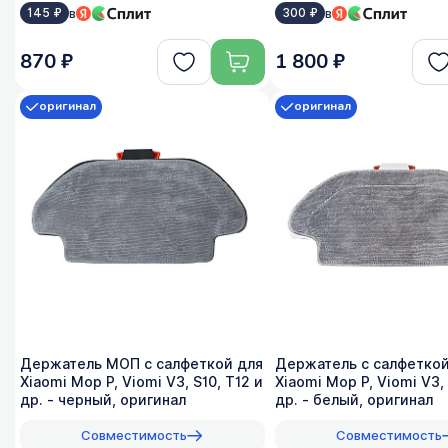
в
в
145 ₽
300 ₽
870 ₽
1 800 ₽
оригинал
оригинал
Держатель МОП с салфеткой для
Держатель с салфетко
Xiaomi Mop P, Viomi V3, S10, T12 и
Xiaomi Mop P, Viomi V3, 
др. - черный, оригинал
др. - белый, оригинал
Совместимость
Совместимость