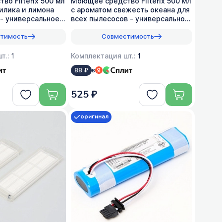
о Filterix 500 мл
Моющее средство Filterix 500 мл
илика и лимона
с ароматом свежесть океана для
- универсальное,
всех пылеcосов - универсальное,
1:50
тимость
Совместимость
т.:
1
Комплектация шт.:
1
в
88 ₽
525 ₽
оригинал