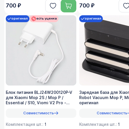
700 ₽
700 ₽
оригинал
есть уценка
оригинал
Блок питания BLJ24W200120P-V
Зарядная база для Xiao
для Xiaomi Mop 2S / Mop P /
Robot Vacuum Mop P, Mij
Essential / S10, Viomi V2 Pro -
оригинал
белый
Совместимость
Совместимость
Комплектация шт.:
1
Комплектация шт.:
1