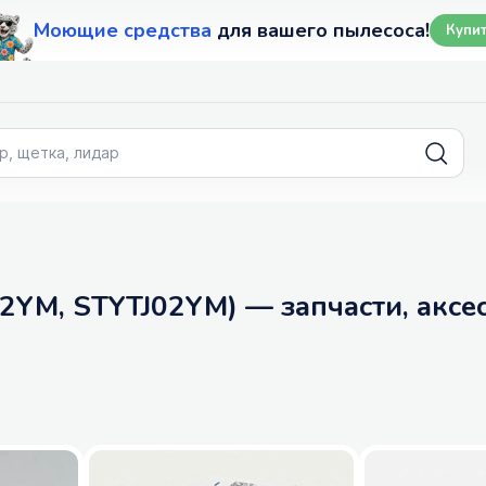
Моющие средства
для вашего пылесоса!
Купи
J02YM, STYTJ02YM) — запчасти, акс