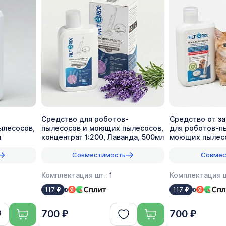
Средство для роботов-
Средство от з
ылесосов,
пылесосов и моющих пылесосов,
для роботов-п
л
концентрат 1:200, Лаванда, 500мл
моющих пылесо
1:70, 500мл
Совместимость
Совмес
Комплектация шт.:
1
Комплектация ш
в
в
117 ₽
117 ₽
700 ₽
700 ₽