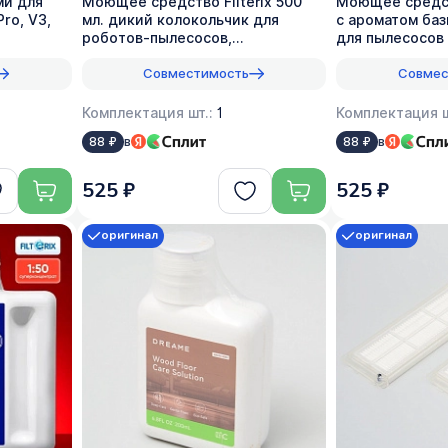
ми для
Моющее средство Filterix 500
Моющее средств
Pro, V3,
мл. дикий колокольчик для
с ароматом баз
роботов-пылесосов,
для пылесосов 
вертикальных, моющих, 1:50
1:50
Совместимость
Совмес
Комплектация шт.:
1
Комплектация ш
в
в
88 ₽
88 ₽
525 ₽
525 ₽
оригинал
оригинал