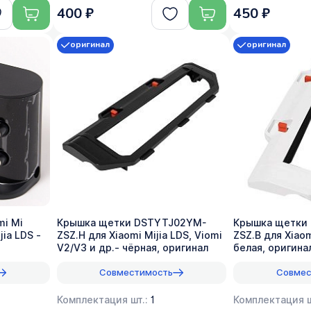
400 ₽
450 ₽
оригинал
оригинал
mi Mi
Крышка щетки DSTYTJ02YM-
Крышка щетки
ia LDS -
ZSZ.H для Xiaomi Mijia LDS, Viomi
ZSZ.B для Xiaom
V2/V3 и др.- чёрная, оригинал
белая, оригина
Совместимость
Совмес
Комплектация шт.:
1
Комплектация ш