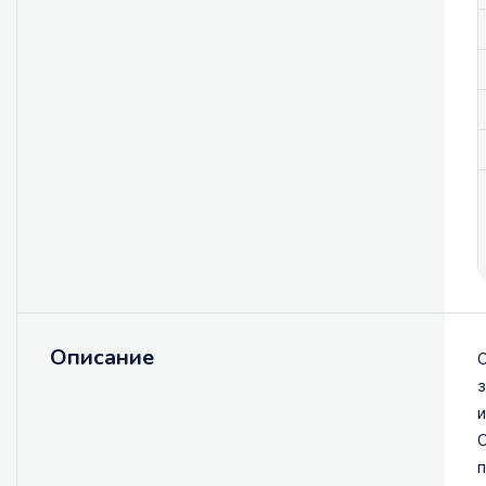
Описание
О
з
и
О
п