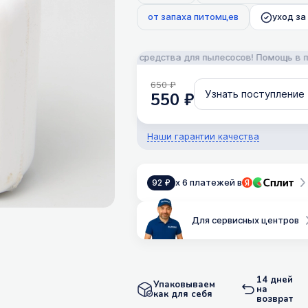
от запаха питомцев
уход за
сти, аксессуары и моющие средства для пылесосов! Помощь в подб
650 ₽
Узнать поступление
550 ₽
Наши гарантии качества
x 6 платежей в
92 ₽
Для сервисных центров
14 дней
Упаковываем
на
как для себя
возврат