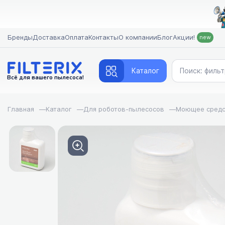
Бренды
Доставка
Оплата
Контакты
О компании
Блог
Акции!
new
Каталог
Всё для вашего пылесоса!
Главная
—
Каталог
—
Для роботов-пылесосов
—
Моющее средс