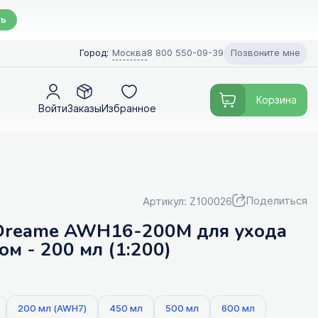
ть
Позвоните мне
Город:
Москва
8 800 550-09-39
Корзина
Войти
Заказы
Избранное
Поделиться
Артикул: Z100026
Dreame AWH16-200M для ухода
м - 200 мл (1:200)
200 мл (AWH7)
450 мл
500 мл
600 мл