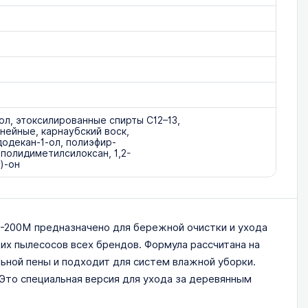
иол, этоксилированные спирты C12–13,
нейные, карнаубский воск,
одекан-1-ол, полиэфир-
полидиметилсилоксан, 1,2-
)-он
200M предназначено для бережной очистки и ухода
х пылесосов всех брендов. Формула рассчитана на
льной пены и подходит для систем влажной уборки.
 Это специальная версия для ухода за деревянным