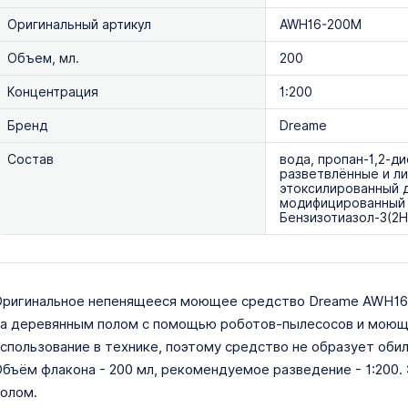
Оригинальный артикул
AWH16-200M
Объем, мл.
200
Концентрация
1:200
Бренд
Dreame
Состав
вода, пропан-1,2-д
разветвлённые и ли
этоксилированный д
модифицированный 
Бензизотиазол-3(2H
ригинальное непенящееся моющее средство Dreame AWH16-
а деревянным полом с помощью роботов-пылесосов и моющи
спользование в технике, поэтому средство не образует оби
бъём флакона - 200 мл, рекомендуемое разведение - 1:200.
олом.