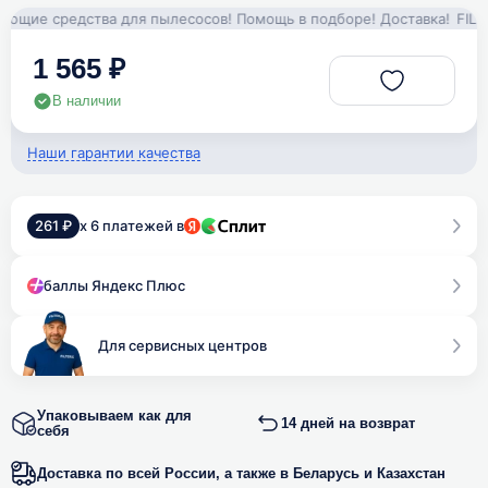
щие средства для пылесосов! Помощь в подборе! Доставка!
FILTERI
1 565 ₽
В наличии
Наши гарантии качества
261 ₽
x 6 платежей в
баллы Яндекс Плюс
Для сервисных центров
Упаковываем как для
14 дней на возврат
себя
Доставка по всей России, а также в Беларусь и Казахстан