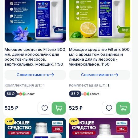
Моющее средство Filterix 500
Моющее средство Filterix 500
мл. дикий колокольчик для
мл с ароматом базилика и
роботов-пылесосов,
лимона для пылесосов -
вертикальных, моющих, 1:50
универсальное, 1:50
Совместимость
Совместимость
Комплектация шт.:
1
Комплектация шт.:
1
88 ₽
в
88 ₽
в
525 ₽
525 ₽
хит
хит