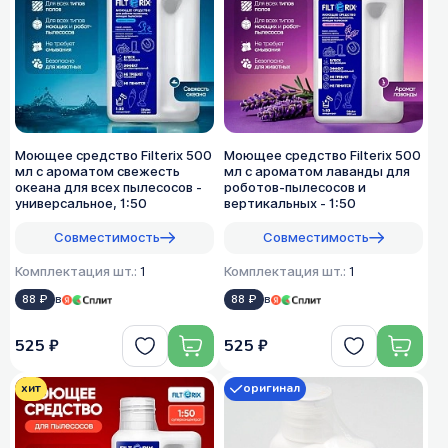
Моющее средство Filterix 500
Моющее средство Filterix 500
мл с ароматом свежесть
мл с ароматом лаванды для
океана для всех пылеcосов -
роботов-пылесосов и
универсальное, 1:50
вертикальных - 1:50
Совместимость
Совместимость
Комплектация шт.:
1
Комплектация шт.:
1
88 ₽
в
88 ₽
в
525 ₽
525 ₽
хит
оригинал