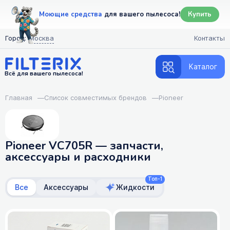
Моющие средства
для вашего пылесоса!
Купить
Город:
Москва
Контакты
Каталог
Всё для вашего пылесоса!
Главная
—
Список совместимых брендов
—
Pioneer
Pioneer VC705R — запчасти,
аксессуары и расходники
Топ-1
Все
Аксессуары
Жидкости