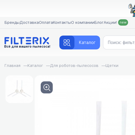
Бренды
Доставка
Оплата
Контакты
О компании
Блог
Акции!
new
Каталог
Всё для вашего пылесоса!
Главная
—
Каталог
—
Для роботов-пылесосов
—
Щетки
FILTERIX — Запчасти, аксессуары и моющие средства 