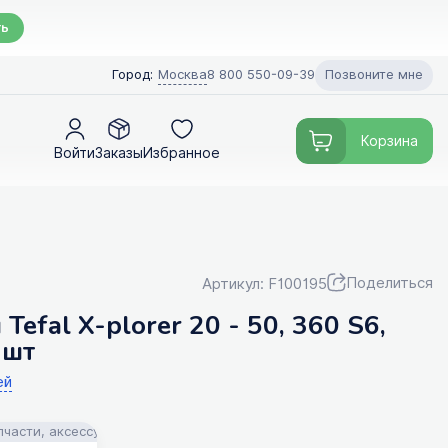
ть
Позвоните мне
Город:
Москва
8 800 550-09-39
Корзина
Войти
Заказы
Избранное
Поделиться
Артикул: F100195
efal X-plorer 20 - 50, 360 S6,
 шт
ей
, аксессуары и моющие средства для пылесосов! Помощь в подборе