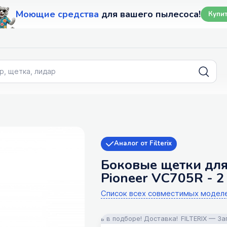
Моющие средства
для вашего пылесоса!
Купи
Аналог от Filterix
Боковые щетки для T
Pioneer VC705R - 2
Список всех совместимых модел
для пылесосов! Помощь в подборе! Доставка!
FILTERIX — Запчасти