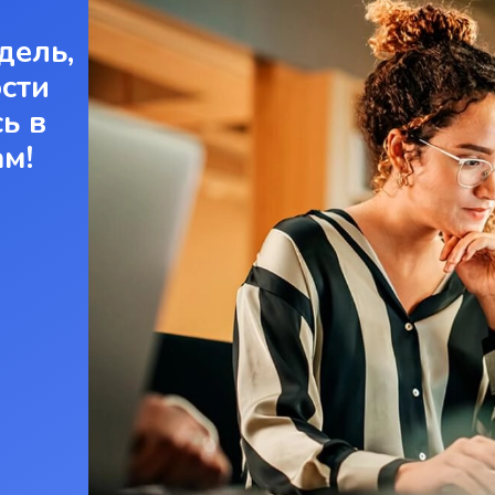
дель,
ости
ь в
ам!