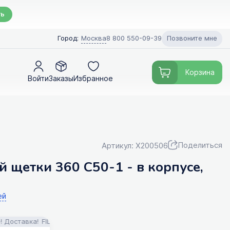
ть
Позвоните мне
Город:
Москва
8 800 550-09-39
Корзина
Войти
Заказы
Избранное
Поделиться
Артикул: X200506
 щетки 360 C50-1 - в корпусе,
ей
авка!
FILTERIX — Запчасти, аксессуары и моющие средства для пыл