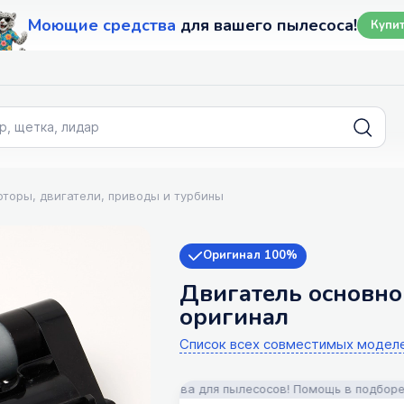
Моющие средства
для вашего пылесоса!
Купи
торы, двигатели, приводы и турбины
Оригинал 100%
Двигатель основной
оригинал
Список всех совместимых модел
ссуары и моющие средства для пылесосов! Помощь в подборе! Дост