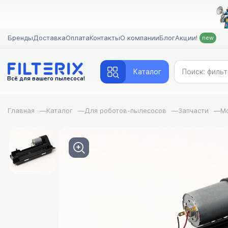
Бренды
Доставка
Оплата
Контакты
О компании
Блог
Акции!
new
Каталог
Всё для вашего пылесоса!
Главная
—
Каталог
—
Для роботов-пылесосов
—
Запчасти
—
Мо
FILTERIX — Запчасти, аксе