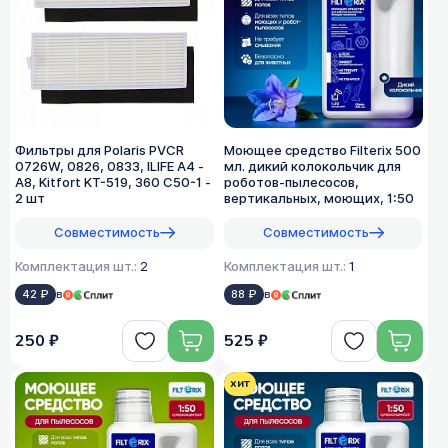
Фильтры для Polaris PVCR
Моющее средство Filterix 500
0726W, 0826, 0833, ILIFE A4 -
мл. дикий колокольчик для
A8, Kitfort KT-519, 360 C50-1 -
роботов-пылесосов,
2 шт
вертикальных, моющих, 1:50
Совместимость
Совместимость
Комплектация шт.:
2
Комплектация шт.:
1
42 ₽
в
88 ₽
в
250 ₽
525 ₽
хит