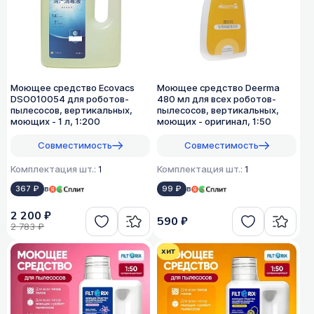
Моющее средство Ecovacs
Моющее средство Deerma
DSO010054 для роботов-
480 мл для всех роботов-
пылесосов, вертикальных,
пылесосов, вертикальных,
моющих - 1 л, 1:200
моющих - оригинал, 1:50
Совместимость
Совместимость
Комплектация шт.:
1
Комплектация шт.:
1
367 ₽
в
99 ₽
в
2 200 ₽
590 ₽
2 783 ₽
хит