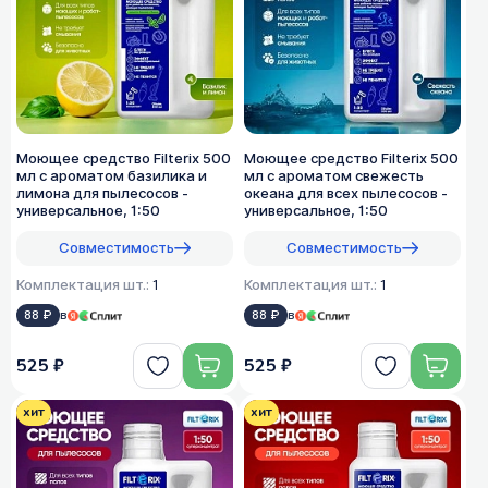
Моющее средство Filterix 500
Моющее средство Filterix 500
мл с ароматом базилика и
мл с ароматом свежесть
лимона для пылесосов -
океана для всех пылеcосов -
универсальное, 1:50
универсальное, 1:50
Совместимость
Совместимость
Комплектация шт.:
1
Комплектация шт.:
1
88 ₽
в
88 ₽
в
525 ₽
525 ₽
хит
хит