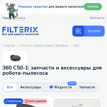
Моющие средства
для вашего пылесоса!
Купить
Город:
Москва
Контакты
Каталог
Всё для вашего пылесоса!
Главная
—
Список совместимых брендов
—
360
360 C50-1: запчасти и аксессуары для
робота-пылесоса
Топ-1
Все
Аксессуары
Жидкости
Запчасти
оригинал
есть уценка