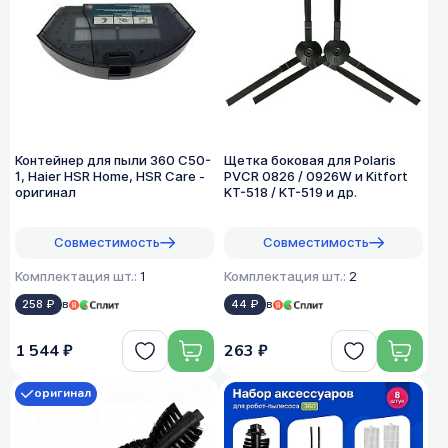
Контейнер для пыли 360 C50-
Щетка боковая для Polaris
1, Haier HSR Home, HSR Care -
PVCR 0826 / 0926W и Kitfort
оригинал
KT-518 / KT-519 и др.
Совместимость
Совместимость
Комплектация шт.:
1
Комплектация шт.:
2
258 ₽
в
44 ₽
в
1 544 ₽
263 ₽
оригинал