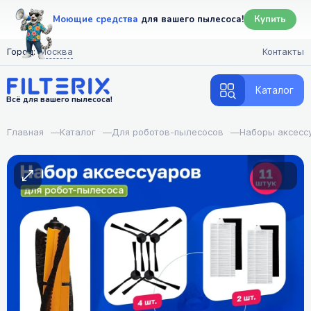
Моющие средства
для вашего пылесоса!
Купить
Город:
Москва
Контакты
Каталог
Всё для вашего пылесоса!
Главная
—
Каталог
—
Для роботов-пылесосов
—
Наборы аксесс