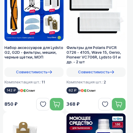
Набор аксессуаров для Lydsto
Фильтры для Polaris PVCR
G2, G2D - фильтры, мешки,
0726 - 4105, Wave 15, Genio,
черные щётки, МОП
Pioneer VC706R, Lydsto G1 и
др. - 2 шт
Совместимость
Совместимость
Комплектация шт.:
11
Комплектация шт.:
2
142 ₽
в
62 ₽
в
850 ₽
368 ₽