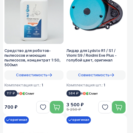
Средство для роботов-
Лидар для Lydsto R1 / S1 /
пылесосов и моющих
Viomi S9 / Roidmi Eve Plus -
пылесосов, концентрат 1:50,
голубой цвет, оригинал
500мл
Совместимость
Совместимость
Комплектация шт.:
1
Комплектация шт.:
1
117 ₽
в
584 ₽
в
3 500 ₽
700 ₽
5 250 ₽
оригинал
оригинал