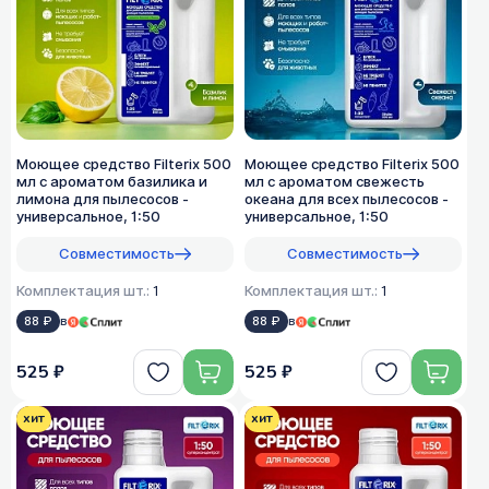
Моющее средство Filterix 500
Моющее средство Filterix 500
мл с ароматом базилика и
мл с ароматом свежесть
лимона для пылесосов -
океана для всех пылеcосов -
универсальное, 1:50
универсальное, 1:50
Совместимость
Совместимость
Комплектация шт.:
1
Комплектация шт.:
1
88 ₽
в
88 ₽
в
525 ₽
525 ₽
хит
хит