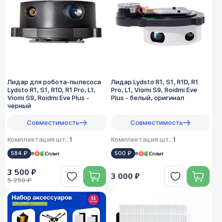
Лидар для робота-пылесоса
Лидар Lydsto R1, S1, R1D, R1
Lydsto R1, S1, R1D, R1 Pro, L1,
Pro, L1, Viomi S9, Roidmi Eve
Viomi S9, Roidmi Eve Plus -
Plus - белый, оригинал
черный
Совместимость
Совместимость
Комплектация шт.:
1
Комплектация шт.:
1
584 ₽
в
500 ₽
в
3 500 ₽
3 000 ₽
5 250 ₽