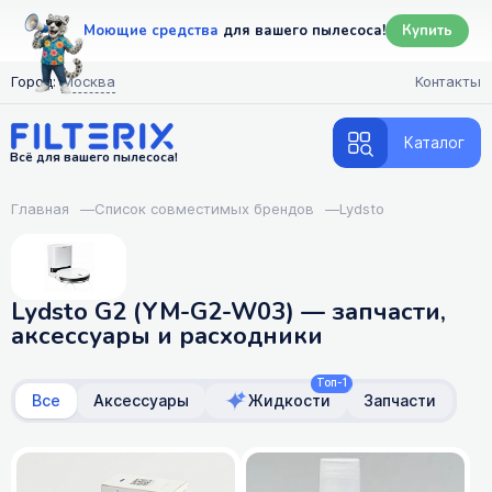
Моющие средства
для вашего пылесоса!
Купить
Город:
Москва
Контакты
Каталог
Всё для вашего пылесоса!
Главная
—
Список совместимых брендов
—
Lydsto
Lydsto G2 (YM-G2-W03) — запчасти,
аксессуары и расходники
Топ-1
Все
Аксессуары
Жидкости
Запчасти