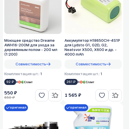
Моющее средство Dreame
Аккумулятор H18650CH-4S1P
AWH16-200M для ухода за
для Lydsto G1, G2D, G2,
деревянным полом - 200 мл
Neatsvor X500, X600 и др. -
(1:200)
4000 mAh
Совместимость
Совместимость
Комплектация шт.:
1
Комплектация шт.:
1
92 ₽
в
261 ₽
в
550 ₽
1 565 ₽
650 ₽
оригинал
оригинал