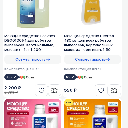
Моющее средство Ecovacs
Моющее средство Deerma
DSO010054 для роботов-
480 мл для всех роботов-
пылесосов, вертикальных,
пылесосов, вертикальных,
моющих - 1 л, 1:200
моющих - оригинал, 1:50
Совместимость
Совместимость
Комплектация шт.:
1
Комплектация шт.:
1
367 ₽
в
99 ₽
в
2 200 ₽
590 ₽
2 783 ₽
хит