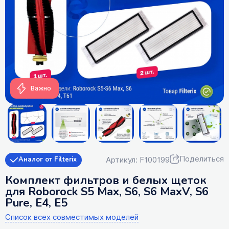
Важно
Поделиться
Артикул: F100199
Аналог от Filterix
Комплект фильтров и белых щеток
для Roborock S5 Max, S6, S6 MaxV, S6
Pure, E4, E5
Список всех совместимых моделей