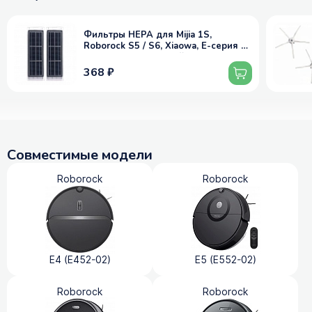
Фильтры HEPA для Mijia 1S,
Roborock S5 / S6, Xiaowa, E-серия и
др. - активированный уголь, 2 шт
368 ₽
Совместимые модели
Roborock
Roborock
E4 (E452-02)
E5 (E552-02)
Roborock
Roborock