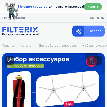
Моющие средства
для вашего пылесоса!
Купить
Город:
Москва
Контакты
Каталог
Всё для вашего пылесоса!
Главная
—
Каталог
—
Для роботов-пылесосов
—
Наборы аксесс