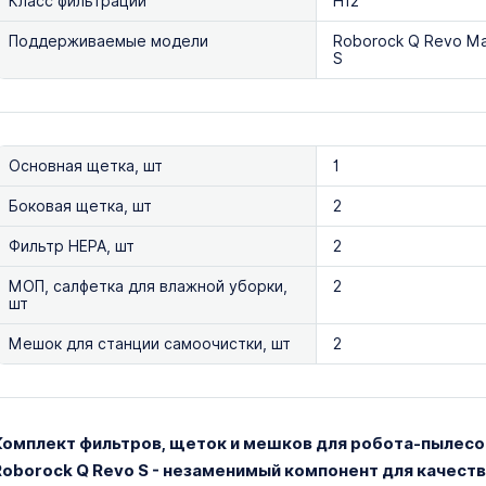
Класс фильтрации
H12
Поддерживаемые модели
Roborock Q Revo Ma
S
Основная щетка, шт
1
Боковая щетка, шт
2
Фильтр HEPA, шт
2
МОП, салфетка для влажной уборки,
2
шт
Мешок для станции самоочистки, шт
2
Комплект фильтров, щеток и мешков для робота-пылесоса
Roborock Q Revo S - незаменимый компонент для качест