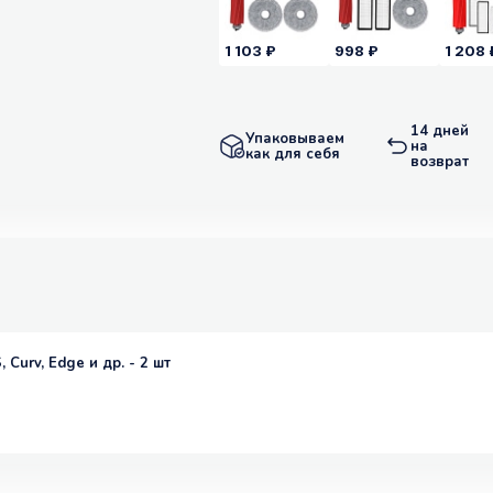
1 103 ₽
998 ₽
1 208 
14 дней
Упаковываем
на
как для себя
возврат
Curv, Edge и др. - 2 шт