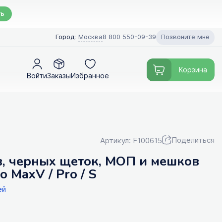
ть
Позвоните мне
Город:
Москва
8 800 550-09-39
Корзина
Войти
Заказы
Избранное
Поделиться
Артикул: F100615
, черных щеток, МОП и мешков
 MaxV / Pro / S
ей