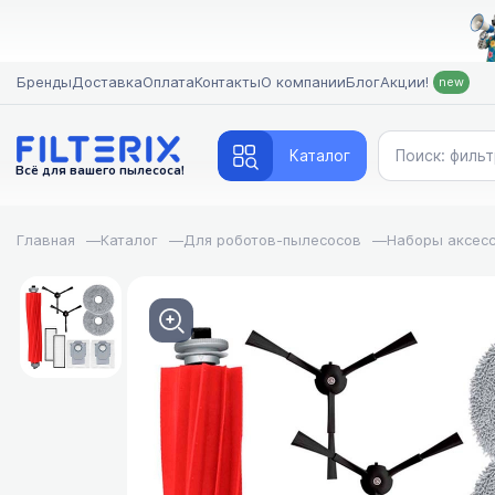
Бренды
Доставка
Оплата
Контакты
О компании
Блог
Акции!
new
Каталог
Всё для вашего пылесоса!
Главная
—
Каталог
—
Для роботов-пылесосов
—
Наборы аксес