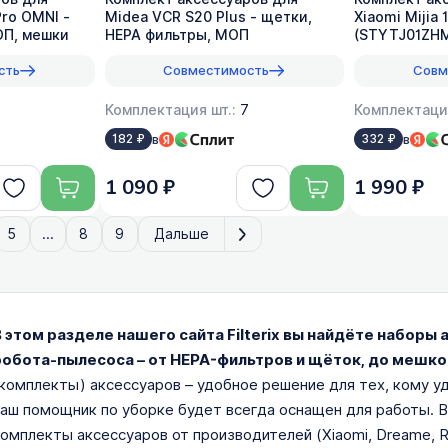
Pro OMNI -
Midea VCR S20 Plus - щетки,
Xiaomi Mijia
ОП, мешки
HEPA фильтры, МОП
(STYTJ01ZHM
оригинал
сть
Совместимость
Совм
Комплектация шт.:
7
Комплектаци
в
в
182 ₽
332 ₽
1 090 ₽
1 990 ₽
5
...
8
9
Дальше
В этом разделе нашего сайта Filterix вы найдёте набор
робота-пылесоса – от HEPA-фильтров и щёток, до мешков
комплекты) аксессуаров – удобное решение для тех, кому у
аш помощник по уборке будет всегда оснащен для работы. 
омплекты аксессуаров от производителей (Xiaomi, Dreame, R