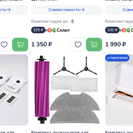
сть
Совместимость
Совм
Комплектация шт.:
8
Комплектаци
в
в
225 ₽
332 ₽
1 350 ₽
1 990 ₽
оригинал
ов для
Комплект аксессуаров для
Комплект ак