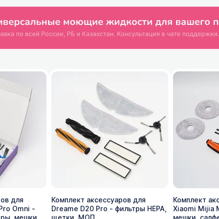
ов для
Комплект аксессуаров для
Комплект ак
Pro Omni -
Dreame D20 Pro - фильтры HEPA,
Xiaomi Mijia
тры, мешки
щетки, МОП
мешки, салф