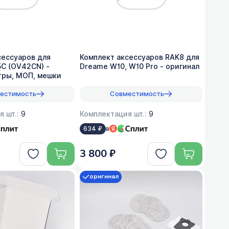
сессуаров для
Комплект аксессуаров RAK8 для
 5C (OV42CN) -
Dreame W10, W10 Pro - оригинал
тры, МОП, мешки
естимость
Совместимость
я шт.:
9
Комплектация шт.:
9
в
634 ₽
3 800 ₽
оригинал