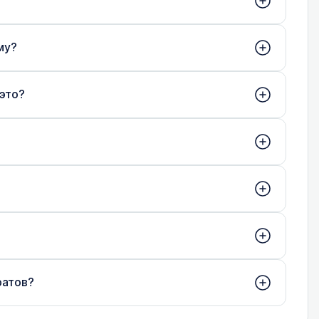
му?
 это?
ратов?