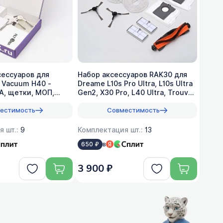
сессуаров для
Набор аксессуаров RAK30 для
t Vacuum H40 -
Dreame L10s Pro Ultra, L10s Ultra
A, щетки, МОП,
Gen2, X30 Pro, L40 Ultra, Trouver
E30
естимость
Совместимость
я шт.:
9
Комплектация шт.:
13
в
650 ₽
3 900 ₽