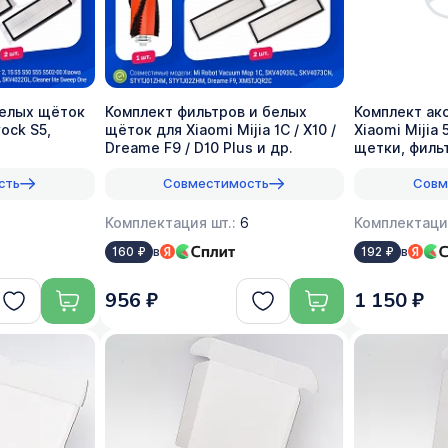
белых щёток
Комплект фильтров и белых
Комплект ак
ock S5,
щёток для Xiaomi Mijia 1C / X10 /
Xiaomi Mijia
Dreame F9 / D10 Plus и др.
щетки, филь
сть
Совместимость
Совм
Комплектация шт.:
6
Комплектаци
в
в
160 ₽
192 ₽
956 ₽
1 150 ₽