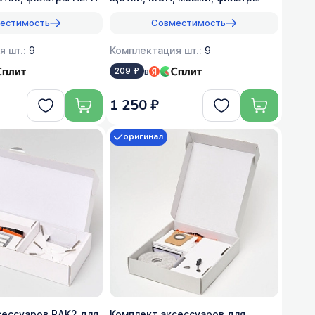
естимость
Совместимость
я шт.:
9
Комплектация шт.:
9
в
209 ₽
1 250 ₽
оригинал
сессуаров RAK2 для
Комплект аксессуаров для