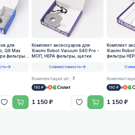
ов для
Комплект аксессуаров для
Комплект ак
o, Q8 Max
Xiaomi Robot Vacuum S40 Pro -
Xiaomi Robo
epa фильтры,
МОП, HEPA фильтры, щетки
фильтры HEP
мешок
сть
Совместимость
Совм
Комплектация шт.:
7
Комплектаци
в
в
192 ₽
192 ₽
1 150 ₽
1 150 ₽