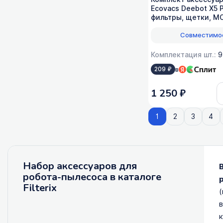
Ecovacs Deebot X5 
фильтры, щетки, М
Совместимо
Комплектация шт.:
9
в
209 ₽
1 250 ₽
1
2
3
4
Набор аксессуаров для
робота-пылесоса в каталоге
Filterix
(
в
к