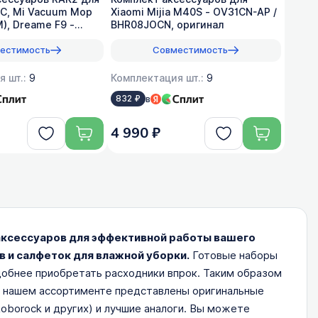
 1C, Mi Vacuum Mop
Xiaomi Mijia M40S - OV31CN-AP /
), Dreame F9 -
BHR08JOCN, оригинал
естимость
Совместимость
я шт.:
9
Комплектация шт.:
9
в
832 ₽
4 990 ₽
ы аксессуаров для эффективной работы вашего
 и салфеток для влажной уборки.
Готовые наборы
добнее приобретать расходники впрок. Таким образом
В нашем ассортименте представлены оригинальные
oborock и других) и лучшие аналоги. Вы можете