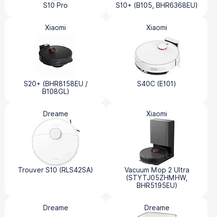
S10 Pro
S10+ (B105, BHR6368EU)
Xiaomi
Xiaomi
S20+ (BHR8158EU /
S40С (E101)
B108GL)
Dreame
Xiaomi
Trouver S10 (RLS42SA)
Vacuum Mop 2 Ultra
(STYTJ05ZHMHW,
BHR5195EU)
Dreame
Dreame