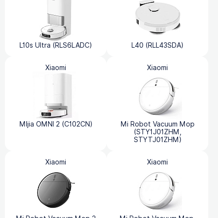
L10s Ultra (RLS6LADC)
L40 (RLL43SDA)
Xiaomi
Xiaomi
MIjia OMNI 2 (C102CN)
Mi Robot Vacuum Mop
(STY1J01ZHM,
STYTJ01ZHM)
Xiaomi
Xiaomi