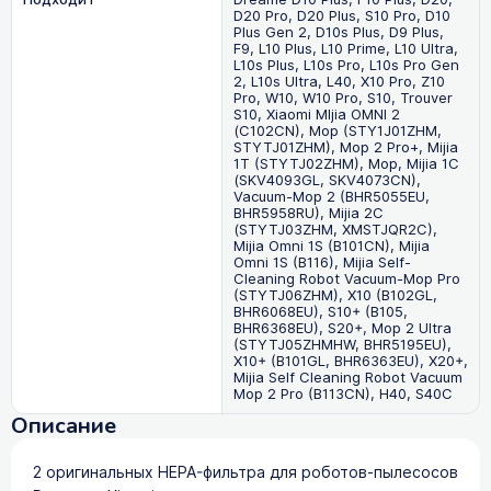
D20 Pro, D20 Plus, S10 Pro, D10
Plus Gen 2, D10s Plus, D9 Plus,
F9, L10 Plus, L10 Prime, L10 Ultra,
L10s Plus, L10s Pro, L10s Pro Gen
2, L10s Ultra, L40, X10 Pro, Z10
Pro, W10, W10 Pro, S10, Trouver
S10, Xiaomi MIjia OMNI 2
(C102CN), Mop (STY1J01ZHM,
STYTJ01ZHM), Mop 2 Pro+, Mijia
1T (STYTJ02ZHM), Mop, Mijia 1C
(SKV4093GL, SKV4073CN),
Vacuum-Mop 2 (BHR5055EU,
BHR5958RU), Mijia 2C
(STYTJ03ZHM, XMSTJQR2C),
Mijia Omni 1S (B101CN), Mijia
Omni 1S (B116), Mijia Self-
Cleaning Robot Vacuum-Mop Pro
(STYTJ06ZHM), X10 (B102GL,
BHR6068EU), S10+ (B105,
BHR6368EU), S20+, Mop 2 Ultra
(STYTJ05ZHMHW, BHR5195EU),
X10+ (B101GL, BHR6363EU), X20+,
Mijia Self Cleaning Robot Vacuum
Mop 2 Pro (B113CN), H40, S40C
Описание
2 оригинальных HEPA-фильтра для роботов-пылесосов