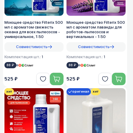
Моющее средство Filterix 500
Моющее средство Filterix 500
мл с ароматом свежесть
мл с ароматом лаванды для
океана для всех пылеcосов -
роботов-пылесосов и
универсальное, 1:50
вертикальных - 1:50
Совместимость
Совместимость
Комплектация шт.:
1
Комплектация шт.:
1
88 ₽
в
88 ₽
в
525 ₽
525 ₽
хит
оригинал
хит