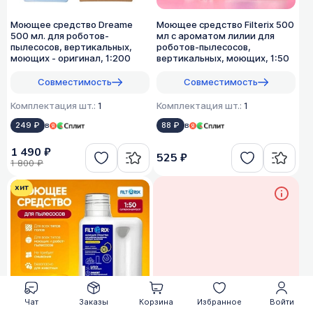
Моющее средство Dreame
Моющее средство Filterix 500
500 мл. для роботов-
мл с ароматом лилии для
пылесосов, вертикальных,
роботов-пылесосов,
моющих - оригинал, 1:200
вертикальных, моющих, 1:50
Совместимость
Совместимость
Комплектация шт.:
1
Комплектация шт.:
1
249 ₽
в
88 ₽
в
1 490 ₽
525 ₽
1 800 ₽
хит
Чат
Заказы
Корзина
Избранное
Войти