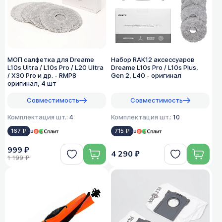
МОП салфетка для Dreame
Набор RAK12 аксессуаров
L10s Ultra / L10s Pro / L20 Ultra
Dreame L10s Pro / L10s Plus,
/ X30 Pro и др. - RMP8
Gen 2, L40 - оригинал
оригинал, 4 шт
Совместимость
Совместимость
Комплектация шт.:
4
Комплектация шт.:
10
167 ₽
в
715 ₽
в
999 ₽
4 290 ₽
1 199 ₽