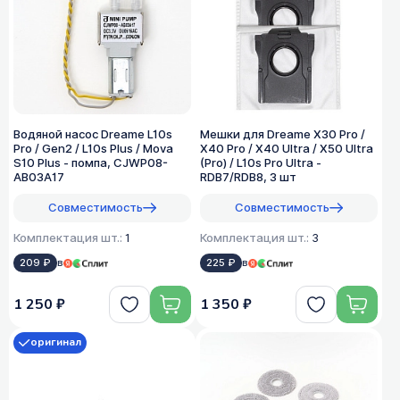
Водяной насос Dreame L10s
Мешки для Dreame X30 Pro /
Pro / Gen2 / L10s Plus / Mova
X40 Pro / X40 Ultra / X50 Ultra
S10 Plus - помпа, CJWP08-
(Pro) / L10s Pro Ultra -
AB03A17
RDB7/RDB8, 3 шт
Совместимость
Совместимость
Комплектация шт.:
1
Комплектация шт.:
3
209 ₽
в
225 ₽
в
1 250 ₽
1 350 ₽
оригинал