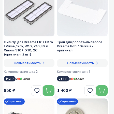
Фильтр для Dreame L10s Ultra
Трап для робота-пылесоса
/ Prime / Pro, W10, Z10, F9 и
Dreame Bot L10s Plus -
Xiaomi S10+, X10, 2C
оригинал
(оригинал, 2 шт)
Совместимость
Совместимость
Комплектация шт.:
2
Комплектация шт.:
1
142 ₽
в
234 ₽
в
850 ₽
1 400 ₽
оригинал
оригинал