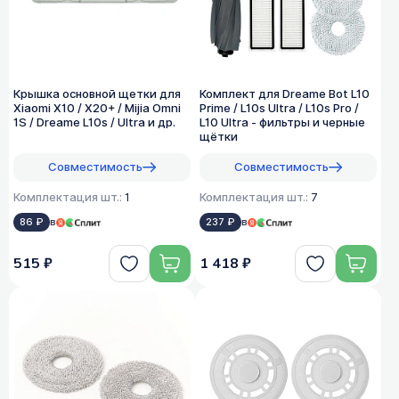
Крышка основной щетки для
Комплект для Dreame Bot L10
Xiaomi X10 / X20+ / Mijia Omni
Prime / L10s Ultra / L10s Pro /
1S / Dreame L10s / Ultra и др.
L10 Ultra - фильтры и черные
щётки
Совместимость
Совместимость
Комплектация шт.:
1
Комплектация шт.:
7
86 ₽
в
237 ₽
в
515 ₽
1 418 ₽