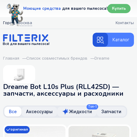
Моющие средства
для вашего пылесоса!
Купить
Город:
Москва
Контакты
Каталог
Всё для вашего пылесоса!
Главная
—
Список совместимых брендов
—
Dreame
Dreame Bot L10s Plus (RLL42SD) —
запчасти, аксессуары и расходники
Топ-1
Все
Аксессуары
Жидкости
Запчасти
оригинал