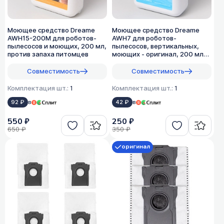
Моющее средство Dreame
Моющее средство Dreame
AWH15-200M для роботов-
AWH7 для роботов-
пылесосов и моющих, 200 мл,
пылесосов, вертикальных,
против запаха питомцев
моющих - оригинал, 200 мл
(1:200)
Совместимость
Совместимость
Комплектация шт.:
1
Комплектация шт.:
1
92 ₽
в
42 ₽
в
550 ₽
250 ₽
650 ₽
350 ₽
оригинал