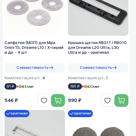
Салфетки (МОП) для Mijia
Крышка щетки RBG17 / RBG10
Omni 1S, Dreame L10 / X-серий
для Dreame L20 Ultra, L30
и др. - 4 шт
Ultra и др.- оригинал
Совместимость
Совместимость
Комплектация шт.:
4
Комплектация шт.:
1
91 ₽
в
165 ₽
в
546 ₽
990 ₽
оригинал
оригинал