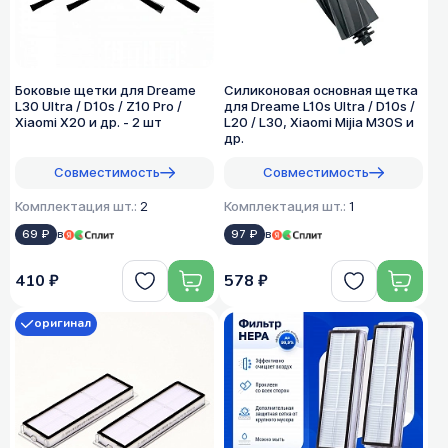
Боковые щетки для Dreame
Силиконовая основная щетка
L30 Ultra / D10s / Z10 Pro /
для Dreame L10s Ultra / D10s /
Xiaomi X20 и др. - 2 шт
L20 / L30, Xiaomi Mijia M30S и
др.
Совместимость
Совместимость
Комплектация шт.:
2
Комплектация шт.:
1
69 ₽
в
97 ₽
в
410 ₽
578 ₽
оригинал