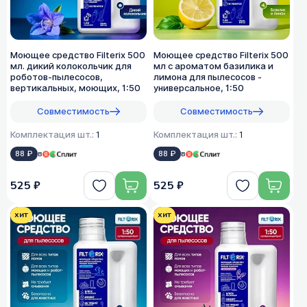
Моющее средство Filterix 500
Моющее средство Filterix 500
мл. дикий колокольчик для
мл с ароматом базилика и
роботов-пылесосов,
лимона для пылесосов -
вертикальных, моющих, 1:50
универсальное, 1:50
Совместимость
Совместимость
Комплектация шт.:
1
Комплектация шт.:
1
88 ₽
в
88 ₽
в
525 ₽
525 ₽
хит
хит