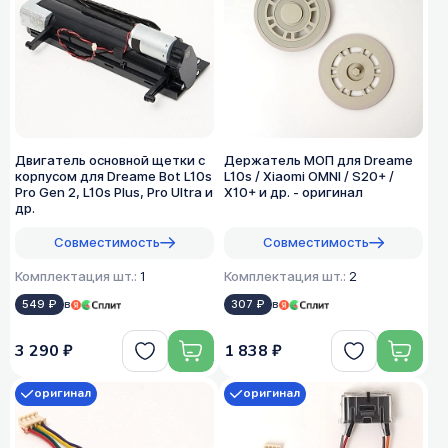
Двигатель основной щетки с
Держатель МОП для Dreame
корпусом для Dreame Bot L10s
L10s / Xiaomi OMNI / S20+ /
Pro Gen 2, L10s Plus, Pro Ultra и
X10+ и др. - оригинал
др.
Совместимость
Совместимость
Комплектация шт.:
1
Комплектация шт.:
2
549 ₽
в
307 ₽
в
3 290 ₽
1 838 ₽
оригинал
оригинал