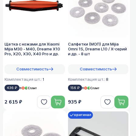
Щетка с ножами для Xiaomi
Салфетки (МОП) для Mijia
Mijia M30 - M40, Dreame X10
Omni 1S, Dreame L10 / X-серий
Pro, X20, X30, X40 Pro и др.
и др. - 8 шт
Совместимость
Совместимость
Комплектация шт.:
1
Комплектация шт.:
8
436 ₽
в
156 ₽
в
2 615 ₽
935 ₽
оригинал