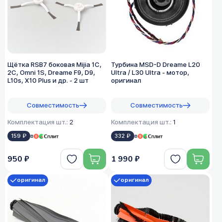
Щётка RSB7 боковая Mijia 1C,
Турбина MSD-D Dreame L20
2C, Omni 1S, Dreame F9, D9,
Ultra / L30 Ultra - мотор,
L10s, X10 Plus и др. - 2 шт
оригинал
Совместимость
Совместимость
Комплектация шт.:
2
Комплектация шт.:
1
159 ₽
в
332 ₽
в
950 ₽
1 990 ₽
оригинал
оригинал