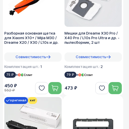
Разборная основная щетка
Мешки для Dreame X30 Pro /
для Xiaomi X10+ / Mijia M30 /
X40 Pro / L10s Pro Ultra и др. -
Dreame X20 / X30 / L10s и др.
пылесборник, 2 шт
Совместимость
Совместимость
Комплектация шт.:
1
Комплектация шт.:
2
75 ₽
в
79 ₽
в
450 ₽
473 ₽
552 ₽
оригинал
хит