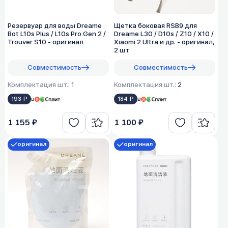
Резервуар для воды Dreame
Щетка боковая RSB9 для
Bot L10s Plus / L10s Pro Gen 2 /
Dreame L30 / D10s / Z10 / X10 /
Trouver S10 - оригинал
Xiaomi 2 Ultra и др. - оригинал,
2 шт
Совместимость
Совместимость
Комплектация шт.:
1
Комплектация шт.:
2
193 ₽
в
184 ₽
в
1 155 ₽
1 100 ₽
оригинал
оригинал