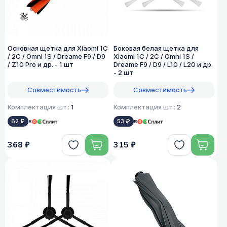
Основная щетка для Xiaomi 1C
Боковая белая щетка для
/ 2C / Omni 1S / Dreame F9 / D9
Xiaomi 1C / 2C / Omni 1S /
/ Z10 Pro и др. - 1 шт
Dreame F9 / D9 / L10 / L20 и др.
- 2 шт
Совместимость
Совместимость
Комплектация шт.:
1
Комплектация шт.:
2
62 ₽
в
53 ₽
в
368 ₽
315 ₽