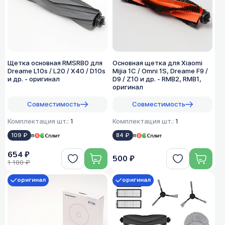
Щетка основная RMSRB0 для
Основная щетка для Xiaomi
Dreame L10s / L20 / X40 / D10s
Mijia 1C / Omni 1S, Dreame F9 /
и др. - оригинал
D9 / Z10 и др. - RMB2, RMB1,
оригинал
Совместимость
Совместимость
Комплектация шт.:
1
Комплектация шт.:
1
109 ₽
в
84 ₽
в
654 ₽
500 ₽
1 100 ₽
оригинал
оригинал