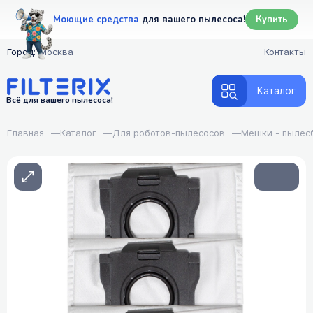
Моющие средства
для вашего пылесоса!
Купить
Город:
Москва
Контакты
Каталог
Всё для вашего пылесоса!
Главная
—
Каталог
—
Для роботов-пылесосов
—
Мешки - пылес