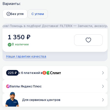
Варианты:
Без угля
С углем
! Помощь в подборе! Доставка!
FILTERIX — Запчасти, аксессуары и
1 350 ₽
В наличии
Наши гарантии качества
225 ₽
x 6 платежей в
баллы Яндекс Плюс
Для сервисных центров