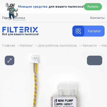
Моющие средства
для вашего пылесоса!
Купить
Город:
Москва
Контакты
Каталог
Всё для вашего пылесоса!
Главная
—
Каталог
—
Для роботов-пылесосов
—
Запчасти
—
На