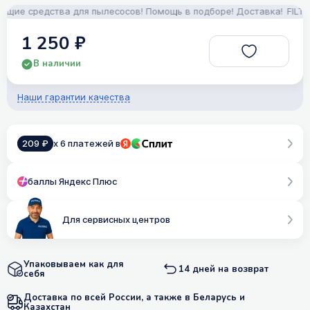
ие средства для пылесосов! Помощь в подборе! Доставка!
FILTERIX
1 250 ₽
В наличии
Наши гарантии качества
209 ₽
x 6 платежей в
баллы Яндекс Плюс
Для сервисных центров
Упаковываем как для
14 дней на возврат
себя
Доставка по всей России, а также в Беларусь и
Казахстан