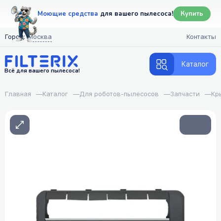
Моющие средства
для вашего пылесоса!
Купить
Город:
Москва
Контакты
Каталог
Всё для вашего пылесоса!
Главная
—
Каталог
—
Для роботов-пылесосов
—
Запчасти
—
Кр