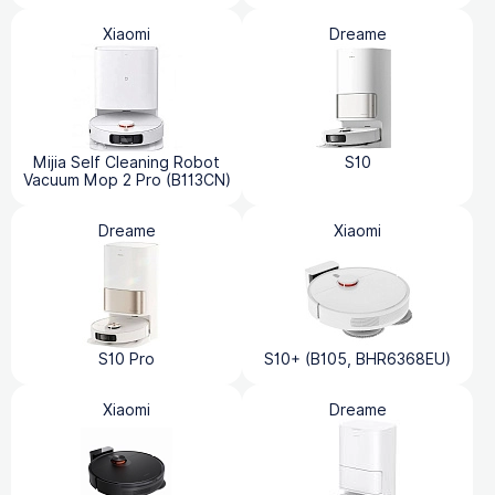
Xiaomi
Dreame
Mijia Self Cleaning Robot
S10
Vacuum Mop 2 Pro (B113CN)
Dreame
Xiaomi
S10 Pro
S10+ (B105, BHR6368EU)
Xiaomi
Dreame