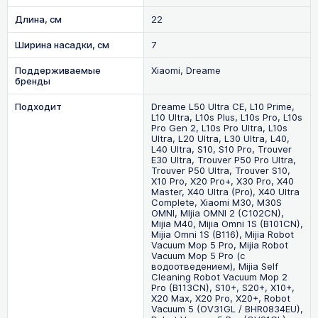
Длина, см
22
Ширина насадки, см
7
Поддерживаемые
Xiaomi, Dreame
бренды
Подходит
Dreame L50 Ultra CE, L10 Prime,
L10 Ultra, L10s Plus, L10s Pro, L10s
Pro Gen 2, L10s Pro Ultra, L10s
Ultra, L20 Ultra, L30 Ultra, L40,
L40 Ultra, S10, S10 Pro, Trouver
E30 Ultra, Trouver P50 Pro Ultra,
Trouver P50 Ultra, Trouver S10,
X10 Pro, X20 Pro+, X30 Pro, X40
Master, X40 Ultra (Pro), X40 Ultra
Complete, Xiaomi M30, M30S
OMNI, MIjia OMNI 2 (C102CN),
Mijia M40, Mijia Omni 1S (B101CN),
Mijia Omni 1S (B116), Mijia Robot
Vacuum Mop 5 Pro, Mijia Robot
Vacuum Mop 5 Pro (с
водоотведением), Mijia Self
Cleaning Robot Vacuum Mop 2
Pro (B113CN), S10+, S20+, X10+,
X20 Max, X20 Pro, X20+, Robot
Vacuum 5 (OV31GL / BHR0834EU),