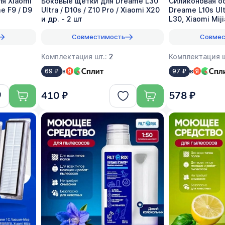
я Xiaomi
Боковые щетки для Dreame L30
Силиконовая о
me F9 / D9
Ultra / D10s / Z10 Pro / Xiaomi X20
Dreame L10s Ultr
и др. - 2 шт
L30, Xiaomi Mij
Совместимость
Совмес
Комплектация шт.:
2
Комплектация ш
в
в
69 ₽
97 ₽
410 ₽
578 ₽