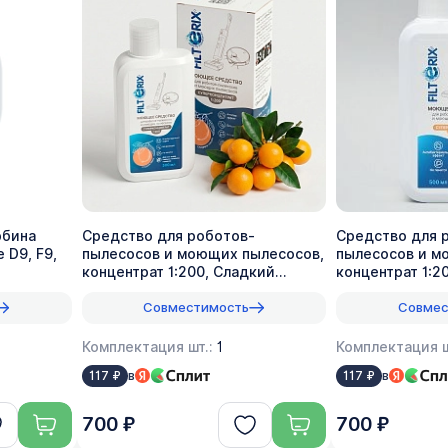
рбина
Средство для роботов-
Средство для 
 D9, F9,
пылесосов и моющих пылесосов,
пылесосов и м
концентрат 1:200, Сладкий
концентрат 1:2
лимон, 500мл
Совместимость
Совмес
Комплектация шт.:
1
Комплектация ш
в
в
117 ₽
117 ₽
700 ₽
700 ₽