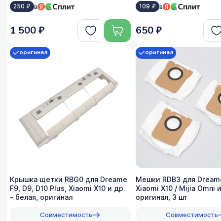
в
в
250 ₽
109 ₽
1 500 ₽
650 ₽
оригинал
оригинал
Крышка щетки RBG0 для Dreame
Мешки RDB3 для Dreame
F9, D9, D10 Plus, Xiaomi X10 и др.
Xiaomi X10 / Mijia Omni и
- белая, оригинал
оригинал, 3 шт
Совместимость
Совместимость