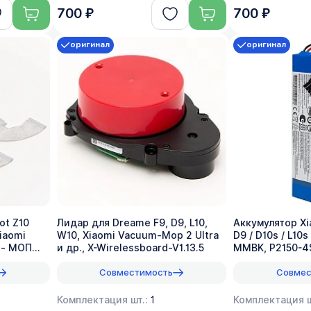
700 ₽
700 ₽
оригинал
оригинал
ot Z10
Лидар для Dreame F9, D9, L10,
Аккумулятор Xi
Xiaomi
W10, Xiaomi Vacuum-Mop 2 Ultra
D9 / D10s / L10
 - МОП
и др., X-Wirelessboard-V1.13.5
MMBK, P2150-4
mAh
Совместимость
Совмес
Комплектация шт.:
1
Комплектация ш