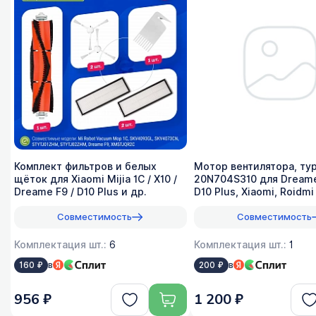
Комплект фильтров и белых
Мотор вентилятора, ту
щёток для Xiaomi Mijia 1C / X10 /
20N704S310 для Dreame
Dreame F9 / D10 Plus и др.
D10 Plus, Xiaomi, Roidmi
Совместимость
Совместимость
Комплектация шт.:
6
Комплектация шт.:
1
в
в
160 ₽
200 ₽
956 ₽
1 200 ₽