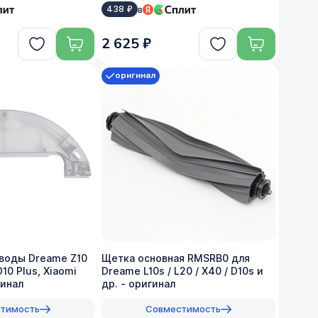
в
438 ₽
2 625 ₽
оригинал
 воды Dreame Z10
Щетка основная RMSRB0 для
 D10 Plus, Xiaomi
Dreame L10s / L20 / X40 / D10s и
гинал
др. - оригинал
тимость
Совместимость