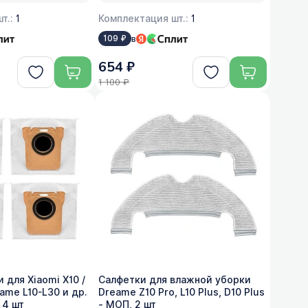
т.:
1
Комплектация шт.:
1
в
109 ₽
654 ₽
1 100 ₽
 для Xiaomi X10 /
Салфетки для влажной уборки
eame L10-L30 и др.
Dreame Z10 Pro, L10 Plus, D10 Plus
 4 шт
- МОП, 2 шт