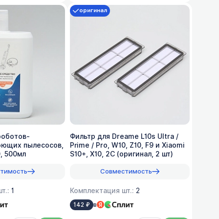
оригинал
роботов-
Фильтр для Dreame L10s Ultra /
оющих пылесосов,
Prime / Pro, W10, Z10, F9 и Xiaomi
0, 500мл
S10+, X10, 2C (оригинал, 2 шт)
тимость
Совместимость
т.:
1
Комплектация шт.:
2
в
142 ₽