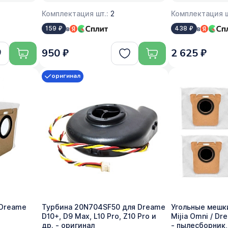
Комплектация шт.:
2
Комплектация ш
в
в
159 ₽
438 ₽
950 ₽
2 625 ₽
оригинал
 Dreame
Турбина 20N704SF50 для Dreame
Угольные мешки
D10+, D9 Max, L10 Pro, Z10 Pro и
Mijia Omni / Dr
др. - оригинал
- пылесборник,