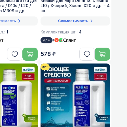
сновная щетка для
Мешки для Mijia Omni 1S, Dreame
a / D10s / L20 /
L10 / X-серий, Xiaomi X20 и др. - 4
ia M30S и др.
шт
тимость
Совместимость
т.:
1
Комплектация шт.:
4
в
97 ₽
578 ₽
хит