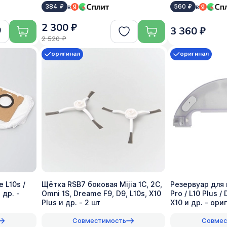
в
в
384 ₽
560 ₽
2 300 ₽
3 360 ₽
2 520 ₽
оригинал
оригинал
 L10s /
Щётка RSB7 боковая Mijia 1C, 2C,
Резервуар для
 др. -
Omni 1S, Dreame F9, D9, L10s, X10
Pro / L10 Plus /
Plus и др. - 2 шт
X10 и др. - ори
Совместимость
Совмес