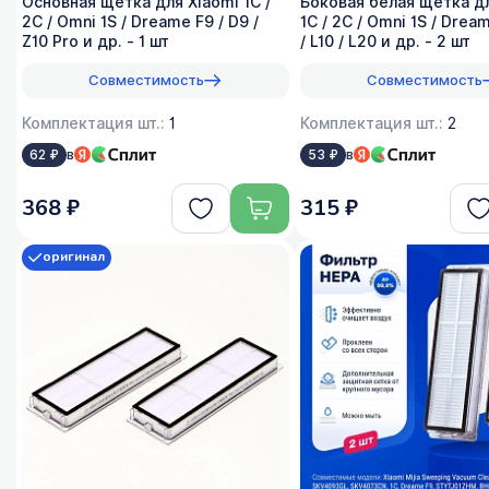
Основная щетка для Xiaomi 1C /
Боковая белая щетка дл
2C / Omni 1S / Dreame F9 / D9 /
1C / 2C / Omni 1S / Drea
Z10 Pro и др. - 1 шт
/ L10 / L20 и др. - 2 шт
Совместимость
Совместимость
Комплектация шт.:
1
Комплектация шт.:
2
в
в
62 ₽
53 ₽
368 ₽
315 ₽
оригинал