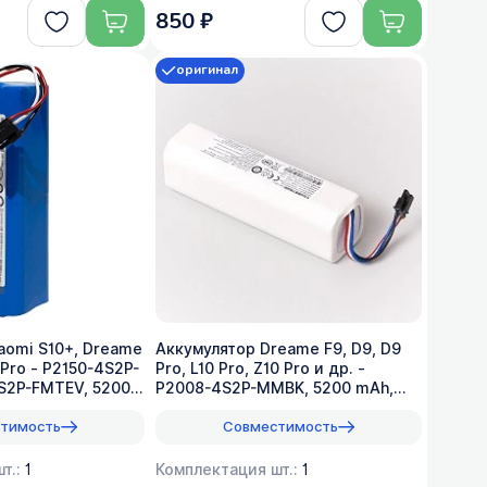
850 ₽
оригинал
aomi S10+, Dreame
Аккумулятор Dreame F9, D9, D9
s Pro - P2150-4S2P-
Pro, L10 Pro, Z10 Pro и др. -
S2P-FMTEV, 5200
P2008-4S2P-MMBK, 5200 mAh,
оригинал
тимость
Совместимость
т.:
1
Комплектация шт.:
1