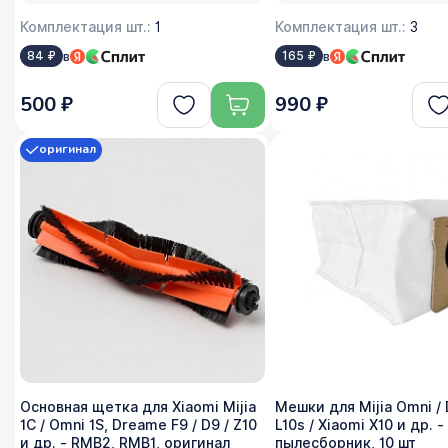
Комплектация шт.:
1
Комплектация шт.:
3
в
в
84 ₽
165 ₽
500 ₽
990 ₽
оригинал
Основная щетка для Xiaomi Mijia
Мешки для Mijia Omni /
1C / Omni 1S, Dreame F9 / D9 / Z10
L10s / Xiaomi X10 и др. -
и др. - RMB2, RMB1, оригинал
пылесборник, 10 шт