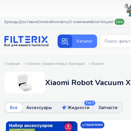
Бренды
Доставка
Оплата
Контакты
О компании
Блог
Акции!
new
Каталог
Всё для вашего пылесоса!
Главная
—
Список совместимых брендов
—
Xiaomi
Xiaomi Robot Vacuum 
Топ-1
Все
Аксессуары
Жидкости
Запчасти
оригинал