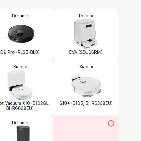
Dreame
Roidmi
D9 Pro (RLS5-BL0)
EVA (SDJ06RM)
Xiaomi
Xiaomi
t Vacuum X10 (B102GL,
S10+ (B105, BHR6368EU)
BHR6068EU)
Dreame