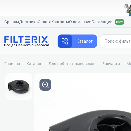
Бренды
Доставка
Оплата
Контакты
О компании
Блог
Акции!
new
Каталог
Всё для вашего пылесоса!
Главная
—
Каталог
—
Для роботов-пылесосов
—
Запчасти
—
Мо
FILTERIX — Запчасти, 