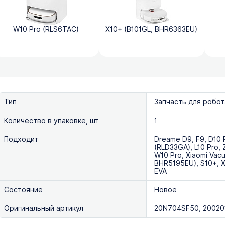
W10 Pro (RLS6TAC)
X10+ (B101GL, BHR6363EU)
Тип
Запчасть для робо
Количество в упаковке, шт
1
Подходит
Dreame D9, F9, D10 
(RLD33GA), L10 Pro, Z
W10 Pro, Xiaomi Va
BHR5195EU), S10+, Х1
EVA
Состояние
Новое
Оригинальный артикул
20N704SF50, 2002