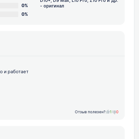
D10+, D9 Max, L10 Pro, Z10 Pro и др.
0%
- оригинал
0%
ло и работает
Отзыв полезен?
1
0